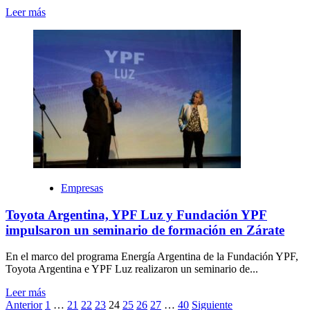
Leer más
Empresas
Toyota Argentina, YPF Luz y Fundación YPF
impulsaron un seminario de formación en Zárate
En el marco del programa Energía Argentina de la Fundación YPF,
Toyota Argentina e YPF Luz realizaron un seminario de...
Leer más
Paginación
Anterior
1
…
21
22
23
24
25
26
27
…
40
Siguiente