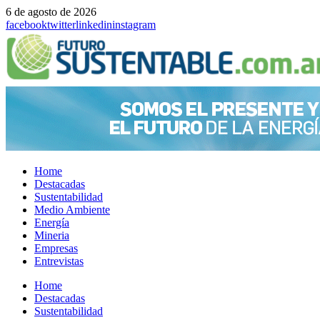
6 de agosto de 2026
facebook
twitter
linkedin
instagram
Home
Destacadas
Sustentabilidad
Medio Ambiente
Energía
Mineria
Empresas
Entrevistas
Menu
Home
Destacadas
Sustentabilidad