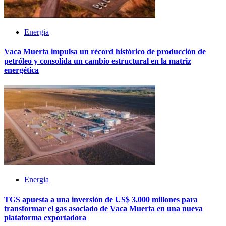
Energia
Vaca Muerta impulsa un récord histórico de producción de
petróleo y consolida un cambio estructural en la matriz
energética
Energia
TGS apuesta a una inversión de US$ 3.000 millones para
transformar el gas asociado de Vaca Muerta en una nueva
plataforma exportadora