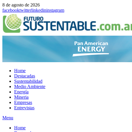
8 de agosto de 2026
facebook
twitter
linkedin
instagram
Home
Destacadas
Sustentabilidad
Medio Ambiente
Energía
Mineria
Empresas
Entrevistas
Menu
Home