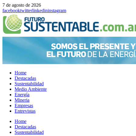
7 de agosto de 2026
facebook
twitter
linkedin
instagram
Home
Destacadas
Sustentabilidad
Medio Ambiente
Energía
Mineria
Empresas
Entrevistas
Menu
Home
Destacadas
Sustentabilidad