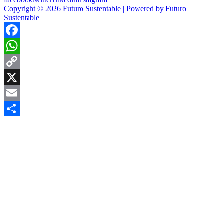
Copyright © 2026 Futuro Sustentable | Powered by Futuro
Sustentable
Facebook
WhatsApp
Copy
Link
X
Email
Compartir