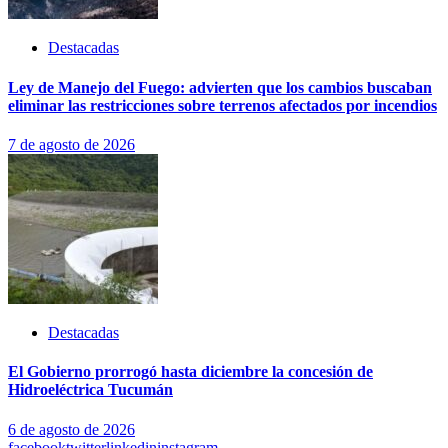
Destacadas
Ley de Manejo del Fuego: advierten que los cambios buscaban
eliminar las restricciones sobre terrenos afectados por incendios
7 de agosto de 2026
Destacadas
El Gobierno prorrogó hasta diciembre la concesión de
Hidroeléctrica Tucumán
6 de agosto de 2026
facebook
twitter
linkedin
instagram