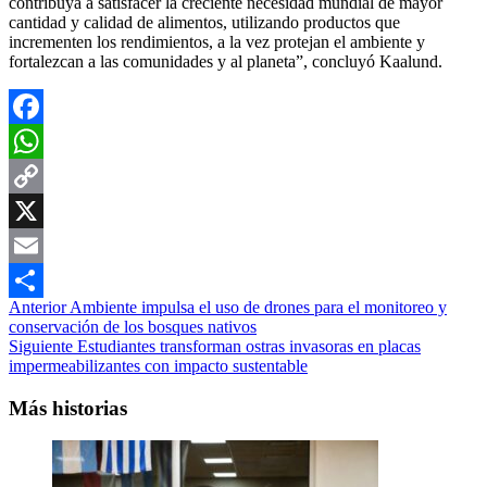
contribuya a satisfacer la creciente necesidad mundial de mayor
cantidad y calidad de alimentos, utilizando productos que
incrementen los rendimientos, a la vez protejan el ambiente y
fortalezcan a las comunidades y al planeta”, concluyó Kaalund.
Facebook
WhatsApp
Copy
Link
X
Email
Navegación
Anterior
Ambiente impulsa el uso de drones para el monitoreo y
Compartir
conservación de los bosques nativos
de
Siguiente
Estudiantes transforman ostras invasoras en placas
entradas
impermeabilizantes con impacto sustentable
Más historias