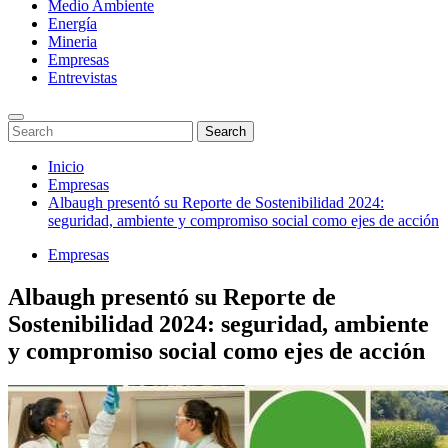
Medio Ambiente
Energía
Mineria
Empresas
Entrevistas
Enter
Search
Search
Keyword
for:
Search
Saltar
Inicio
al
Empresas
contenido
Albaugh presentó su Reporte de Sostenibilidad 2024:
seguridad, ambiente y compromiso social como ejes de acción
Empresas
Albaugh presentó su Reporte de
Sostenibilidad 2024: seguridad, ambiente
y compromiso social como ejes de acción