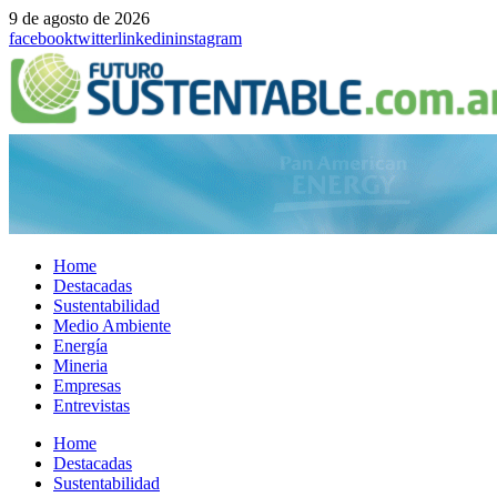
9 de agosto de 2026
facebook
twitter
linkedin
instagram
Home
Destacadas
Sustentabilidad
Medio Ambiente
Energía
Mineria
Empresas
Entrevistas
Menu
Home
Destacadas
Sustentabilidad