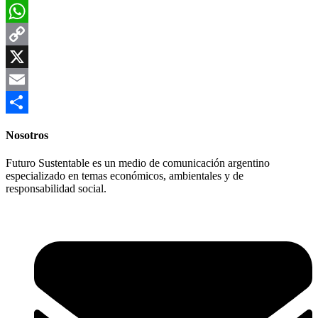
Facebook
WhatsApp
Copy
Link
X
Email
Compartir
Nosotros
Futuro Sustentable es un medio de comunicación argentino
especializado en temas económicos, ambientales y de
responsabilidad social.