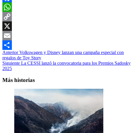
Facebook
WhatsApp
Copy
Link
X
Email
Navegación
Anterior
Volkswagen y Disney lanzan una campaña especial con
Compartir
regalos de Toy Story
de
Siguiente
La CESSI lanzó la convocatoria para los Premios Sadosky
entradas
2025
Más historias