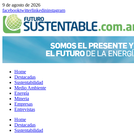
9 de agosto de 2026
facebook
twitter
linkedin
instagram
Home
Destacadas
Sustentabilidad
Medio Ambiente
Energía
Mineria
Empresas
Entrevistas
Menu
Home
Destacadas
Sustentabilidad