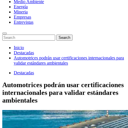
Medio Ambiente
Energía
Mineria
Empresas
Entrevistas
Enter
Search
Search
Keyword
for:
Search
Saltar
Inicio
al
Destacadas
contenido
Automotrices podrán usar certificaciones internacionales para
validar estándares ambientales
Destacadas
Automotrices podrán usar certificaciones
internacionales para validar estándares
ambientales