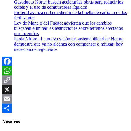
Gasoducto Norte: buscan acelerar las obras para reducir los
cortes y el uso de combustibles líquidos
Profertil avanza en la medición de la huella de carbono de los
fertilizantes
Ley de Manejo del Fuego: advierten que los cambios
buscaban eliminar las restricciones sobre terrenos afectados
por incendios
Paola Nimo: «La nueva visión de sustentabilidad de Natura
demuestra que ya no alcanza con compensar o mitigar: hoy
necesitamos regenerar»
Facebook
WhatsApp
Copy
Link
X
Email
Compartir
Nosotros