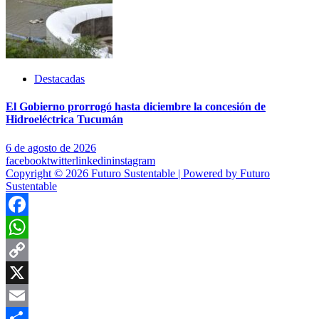
Destacadas
El Gobierno prorrogó hasta diciembre la concesión de
Hidroeléctrica Tucumán
6 de agosto de 2026
facebook
twitter
linkedin
instagram
Copyright © 2026 Futuro Sustentable | Powered by Futuro
Sustentable
Facebook
WhatsApp
Copy
Link
X
Email