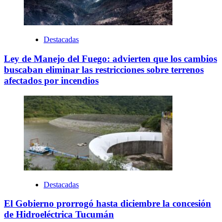
Destacadas
Ley de Manejo del Fuego: advierten que los cambios
buscaban eliminar las restricciones sobre terrenos
afectados por incendios
Destacadas
El Gobierno prorrogó hasta diciembre la concesión
de Hidroeléctrica Tucumán