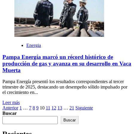
Energia
Pampa Energía marcó un récord histórico de
producción de gas y avanza en su desarrollo en Vaca
Muerta
Pampa Energía presentó los resultados correspondientes al tercer
trimestre de 2025, destacando un desempeño sólido impulsado por
el crecimiento en...
Leer más
Paginación
Anterior
1
…
7
8
9
10
11
12
13
…
21
Siguiente
Buscar
de
Buscar
entradas