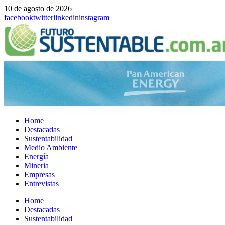
10 de agosto de 2026
facebook
twitter
linkedin
instagram
Home
Destacadas
Sustentabilidad
Medio Ambiente
Energía
Mineria
Empresas
Entrevistas
Menu
Home
Destacadas
Sustentabilidad