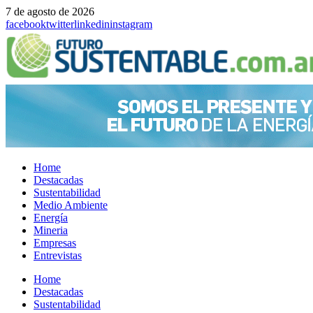
7 de agosto de 2026
facebook
twitter
linkedin
instagram
Home
Destacadas
Sustentabilidad
Medio Ambiente
Energía
Mineria
Empresas
Entrevistas
Menu
Home
Destacadas
Sustentabilidad