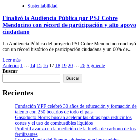
Sustentabilidad
Finalizó la Audiencia Pública por PSJ Cobre
Mendocino con récord de participación y alto apoyo
ciudadano
La Audiencia Pública del proyecto PSJ Cobre Mendocino concluyó
con un récord histórico de participación ciudadana y un 60% de...
Leer más
Paginación
Anterior
1
…
14
15
16
17
18
19
20
…
26
Siguiente
Buscar
de
Buscar
entradas
Recientes
Fundación YPF celebró 30 años de educación y formación de
talento con 250 becarios de todo el país
Gasoducto Norte: buscan acelerar las obras para reducir los
cortes y el uso de combustibles líquidos
Profertil avanza en la medición de la huella de carbono de los
fertilizantes
Ley de Manejo del Fuego: advierten que los cambios