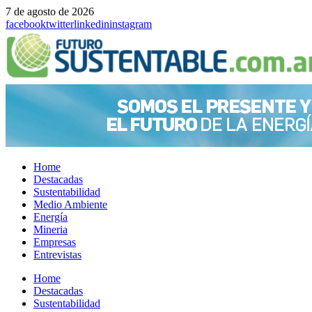
7 de agosto de 2026
facebook
twitter
linkedin
instagram
Home
Destacadas
Sustentabilidad
Medio Ambiente
Energía
Mineria
Empresas
Entrevistas
Menu
Home
Destacadas
Sustentabilidad