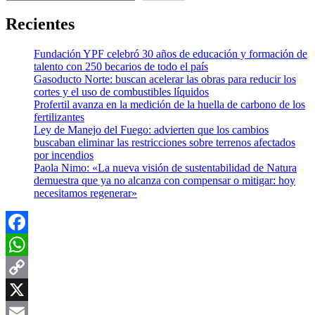
Recientes
Fundación YPF celebró 30 años de educación y formación de
talento con 250 becarios de todo el país
Gasoducto Norte: buscan acelerar las obras para reducir los
cortes y el uso de combustibles líquidos
Profertil avanza en la medición de la huella de carbono de los
fertilizantes
Ley de Manejo del Fuego: advierten que los cambios
buscaban eliminar las restricciones sobre terrenos afectados
por incendios
Paola Nimo: «La nueva visión de sustentabilidad de Natura
demuestra que ya no alcanza con compensar o mitigar: hoy
necesitamos regenerar»
Facebook
WhatsApp
Copy
Link
X