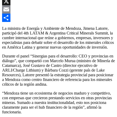
Copy
Link
X
Email
Compartir
La ministra de Energía y Ambiente de Mendoza, Jimena Latorre,
participó del 4th LATAM & Argentina Critical Minerals Summit, la
cumbre internacional que reúne a gobiernos, empresas, inversores y
especialistas para debatir sobre el desarrollo de los minerales críticos
en América Latina y generar nuevas oportunidades de inversión.
Durante el panel “Sinergias para el desarrollo: CEO y provincias en
diálogo”, que compartió con Marcelo Murua (ministro de Minería de
Catamarca), José Gustavo de Castro (director ejecutivo de
ARLI/Charge Lithium) y Bárbara Cozzi (gerente país de Lake
Resources), Latorre presentó la estrategia provincial para posicionar
a Mendoza como centro financiero de referencia para los minerales
críticos de la región andina.
“Mendoza tiene un ecosistema de negocios maduro y competitivo,
con empresas que crecieron prestando servicios en otras provincias
mineras. Sumado a nuestra institucionalidad, esto nos posiciona
claramente para ser el hub financiero de la región”, afirmó la
funcionaria.