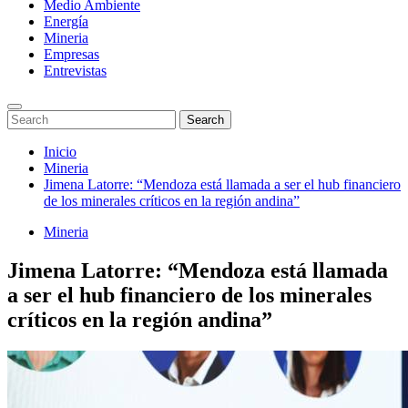
Medio Ambiente
Energía
Mineria
Empresas
Entrevistas
Enter
Search
Search
Keyword
for:
Search
Saltar
Inicio
al
Mineria
contenido
Jimena Latorre: “Mendoza está llamada a ser el hub financiero
de los minerales críticos en la región andina”
Mineria
Jimena Latorre: “Mendoza está llamada
a ser el hub financiero de los minerales
críticos en la región andina”