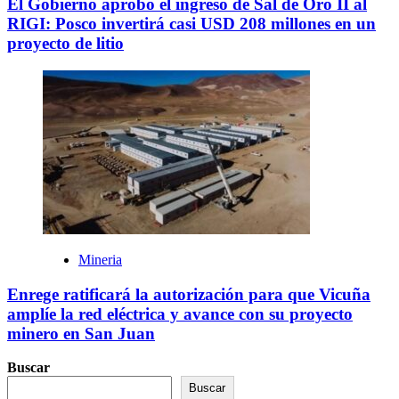
El Gobierno aprobó el ingreso de Sal de Oro II al
RIGI: Posco invertirá casi USD 208 millones en un
proyecto de litio
Mineria
Enrege ratificará la autorización para que Vicuña
amplíe la red eléctrica y avance con su proyecto
minero en San Juan
Buscar
Buscar