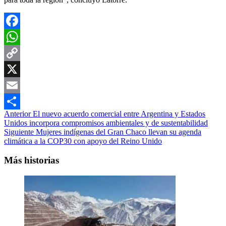
Facebook
WhatsApp
Copy
Link
X
Email
Navegación
Anterior
El nuevo acuerdo comercial entre Argentina y Estados
Compartir
Unidos incorpora compromisos ambientales y de sustentabilidad
de
Siguiente
Mujeres indígenas del Gran Chaco llevan su agenda
entradas
climática a la COP30 con apoyo del Reino Unido
Más historias