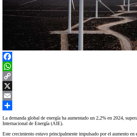
Facebook
WhatsApp
Copy
Link
X
Email
Compartir
La demanda global de energía ha aumentado un 2,2% en 2024, superand
Internacional de Energía (AIE).
Este crecimiento estuvo principalmente impulsado por el aumento en e