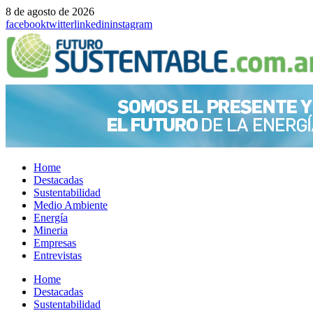
8 de agosto de 2026
facebook
twitter
linkedin
instagram
Home
Destacadas
Sustentabilidad
Medio Ambiente
Energía
Mineria
Empresas
Entrevistas
Menu
Home
Destacadas
Sustentabilidad