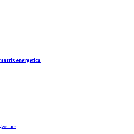
matriz energética
egenerar»