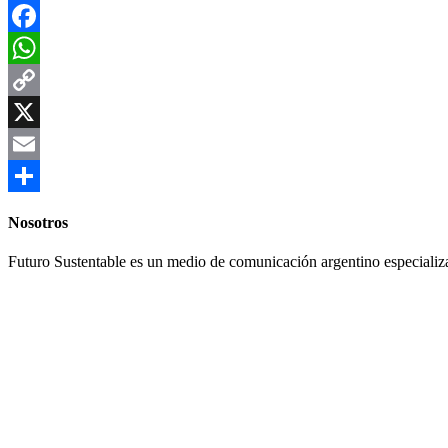
Facebook
WhatsApp
Copy
Link
X
Email
Compartir
Nosotros
Futuro Sustentable es un medio de comunicación argentino especializ