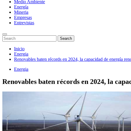
Medio Ambiente
Energía
Mineria
Empresas
Entrevistas
Enter
Search
Search
Keyword
for:
Search
Saltar
Inicio
al
Energia
contenido
Renovables baten récords en 2024, la capacidad de energía re
Energia
Renovables baten récords en 2024, la capa