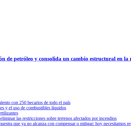
n de petróleo y consolida un cambio estructural en la 
ento con 250 becarios de todo el país
tes y el uso de combustibles líquidos
rtilizantes
iminar las restricciones sobre terrenos afectados por incendios
muestra que ya no alcanza con compensar o mitigar: hoy necesitamos r