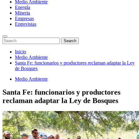
Medio Ambiente
Energía
Mineria
Empresas
Entrevistas
Enter
Search
Search
Keyword
for:
Search
Saltar
Inicio
al
Medio Ambiente
contenido
Santa Fe: funcionarios y productores reclaman adaptar la Ley
de Bosques
Medio Ambiente
Santa Fe: funcionarios y productores
reclaman adaptar la Ley de Bosques