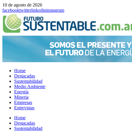
10 de agosto de 2026
facebook
twitter
linkedin
instagram
Home
Destacadas
Sustentabilidad
Medio Ambiente
Energía
Mineria
Empresas
Entrevistas
Menu
Home
Destacadas
Sustentabilidad