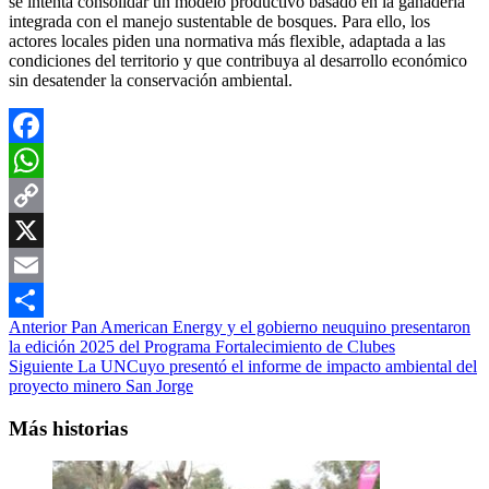
se intenta consolidar un modelo productivo basado en la ganadería
integrada con el manejo sustentable de bosques. Para ello, los
actores locales piden una normativa más flexible, adaptada a las
condiciones del territorio y que contribuya al desarrollo económico
sin desatender la conservación ambiental.
Facebook
WhatsApp
Copy
Link
X
Email
Navegación
Anterior
Pan American Energy y el gobierno neuquino presentaron
Compartir
la edición 2025 del Programa Fortalecimiento de Clubes
de
Siguiente
La UNCuyo presentó el informe de impacto ambiental del
entradas
proyecto minero San Jorge
Más historias