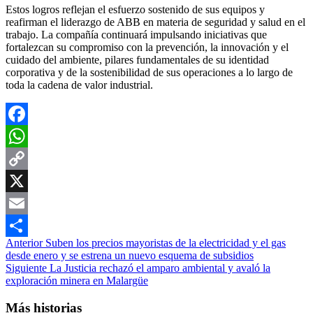
Estos logros reflejan el esfuerzo sostenido de sus equipos y
reafirman el liderazgo de ABB en materia de seguridad y salud en el
trabajo. La compañía continuará impulsando iniciativas que
fortalezcan su compromiso con la prevención, la innovación y el
cuidado del ambiente, pilares fundamentales de su identidad
corporativa y de la sostenibilidad de sus operaciones a lo largo de
toda la cadena de valor industrial.
Facebook
WhatsApp
Copy
Link
X
Email
Navegación
Anterior
Suben los precios mayoristas de la electricidad y el gas
Compartir
desde enero y se estrena un nuevo esquema de subsidios
de
Siguiente
La Justicia rechazó el amparo ambiental y avaló la
entradas
exploración minera en Malargüe
Más historias