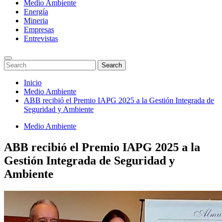
Medio Ambiente
Energía
Mineria
Empresas
Entrevistas
Enter
Search
Search
Keyword
for:
Search
Saltar
Inicio
al
Medio Ambiente
contenido
ABB recibió el Premio IAPG 2025 a la Gestión Integrada de
Seguridad y Ambiente
Medio Ambiente
ABB recibió el Premio IAPG 2025 a la
Gestión Integrada de Seguridad y
Ambiente