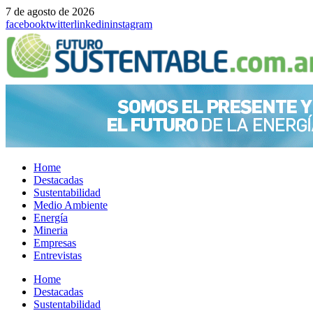
7 de agosto de 2026
facebook
twitter
linkedin
instagram
Home
Destacadas
Sustentabilidad
Medio Ambiente
Energía
Mineria
Empresas
Entrevistas
Menu
Home
Destacadas
Sustentabilidad