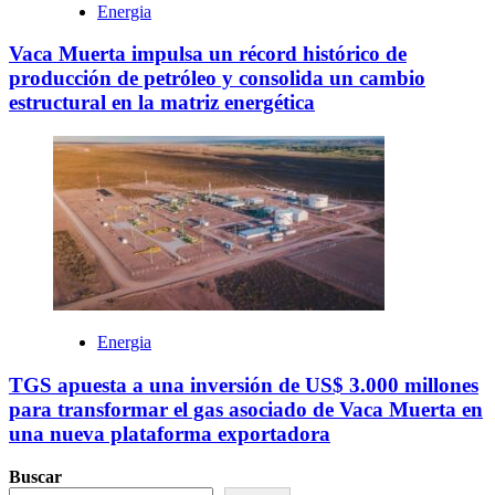
Energia
Vaca Muerta impulsa un récord histórico de
producción de petróleo y consolida un cambio
estructural en la matriz energética
Energia
TGS apuesta a una inversión de US$ 3.000 millones
para transformar el gas asociado de Vaca Muerta en
una nueva plataforma exportadora
Buscar