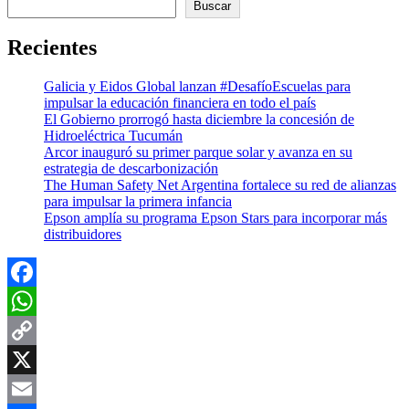
Buscar
Recientes
Galicia y Eidos Global lanzan #DesafíoEscuelas para
impulsar la educación financiera en todo el país
El Gobierno prorrogó hasta diciembre la concesión de
Hidroeléctrica Tucumán
Arcor inauguró su primer parque solar y avanza en su
estrategia de descarbonización
The Human Safety Net Argentina fortalece su red de alianzas
para impulsar la primera infancia
Epson amplía su programa Epson Stars para incorporar más
distribuidores
Facebook
WhatsApp
Copy
Link
X