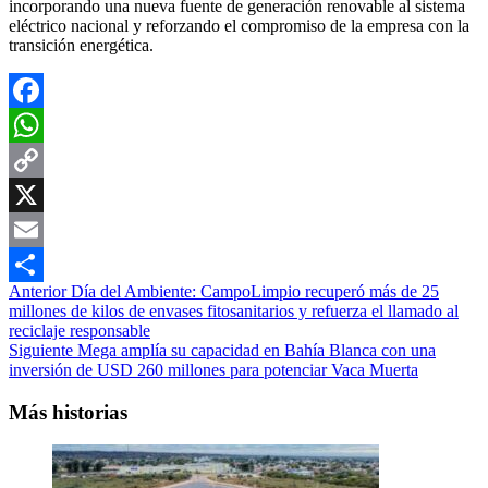
incorporando una nueva fuente de generación renovable al sistema
eléctrico nacional y reforzando el compromiso de la empresa con la
transición energética.
Facebook
WhatsApp
Copy
Link
X
Email
Navegación
Anterior
Día del Ambiente: CampoLimpio recuperó más de 25
Compartir
millones de kilos de envases fitosanitarios y refuerza el llamado al
de
reciclaje responsable
entradas
Siguiente
Mega amplía su capacidad en Bahía Blanca con una
inversión de USD 260 millones para potenciar Vaca Muerta
Más historias