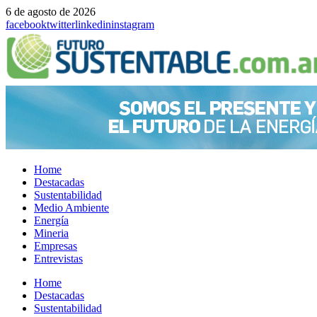
6 de agosto de 2026
facebook
twitter
linkedin
instagram
Home
Destacadas
Sustentabilidad
Medio Ambiente
Energía
Mineria
Empresas
Entrevistas
Menu
Home
Destacadas
Sustentabilidad