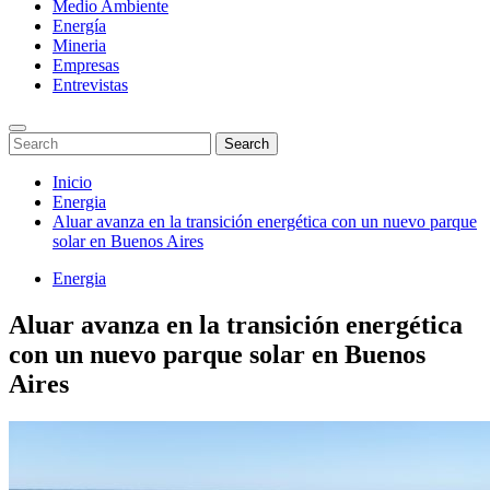
Medio Ambiente
Energía
Mineria
Empresas
Entrevistas
Enter
Search
Search
Keyword
for:
Search
Saltar
Inicio
al
Energia
contenido
Aluar avanza en la transición energética con un nuevo parque
solar en Buenos Aires
Energia
Aluar avanza en la transición energética
con un nuevo parque solar en Buenos
Aires