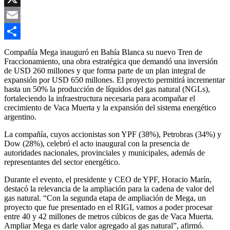
Link
X
Email
Compartir
Compañía Mega inauguró en Bahía Blanca su nuevo Tren de
Fraccionamiento, una obra estratégica que demandó una inversión
de USD 260 millones y que forma parte de un plan integral de
expansión por USD 650 millones. El proyecto permitirá incrementar
hasta un 50% la producción de líquidos del gas natural (NGLs),
fortaleciendo la infraestructura necesaria para acompañar el
crecimiento de Vaca Muerta y la expansión del sistema energético
argentino.
La compañía, cuyos accionistas son
YPF
(38%),
Petrobras
(34%) y
Dow
(28%), celebró el acto inaugural con la presencia de
autoridades nacionales, provinciales y municipales, además de
representantes del sector energético.
Durante el evento, el presidente y CEO de YPF,
Horacio Marín
,
destacó la relevancia de la ampliación para la cadena de valor del
gas natural. “Con la segunda etapa de ampliación de Mega, un
proyecto que fue presentado en el RIGI, vamos a poder procesar
entre 40 y 42 millones de metros cúbicos de gas de Vaca Muerta.
Ampliar Mega es darle valor agregado al gas natural”, afirmó.