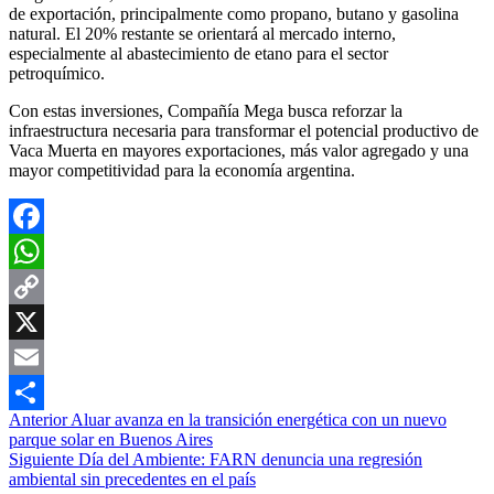
de exportación, principalmente como propano, butano y gasolina
natural. El 20% restante se orientará al mercado interno,
especialmente al abastecimiento de etano para el sector
petroquímico.
Con estas inversiones, Compañía Mega busca reforzar la
infraestructura necesaria para transformar el potencial productivo de
Vaca Muerta en mayores exportaciones, más valor agregado y una
mayor competitividad para la economía argentina.
Facebook
WhatsApp
Copy
Link
X
Email
Navegación
Anterior
Aluar avanza en la transición energética con un nuevo
Compartir
parque solar en Buenos Aires
de
Siguiente
Día del Ambiente: FARN denuncia una regresión
entradas
ambiental sin precedentes en el país