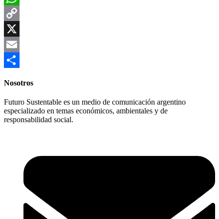
WhatsApp
Copy
Link
X
Email
Compartir
Nosotros
Futuro Sustentable es un medio de comunicación argentino
especializado en temas económicos, ambientales y de
responsabilidad social.