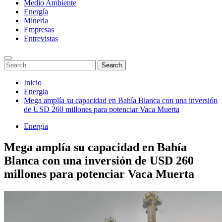
Medio Ambiente
Energía
Mineria
Empresas
Entrevistas
Enter
Search
Search
Keyword
for:
Search
Saltar
Inicio
al
Energia
contenido
Mega amplía su capacidad en Bahía Blanca con una inversión
de USD 260 millones para potenciar Vaca Muerta
Energia
Mega amplía su capacidad en Bahía
Blanca con una inversión de USD 260
millones para potenciar Vaca Muerta