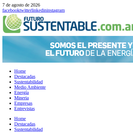
7 de agosto de 2026
facebook
twitter
linkedin
instagram
Home
Destacadas
Sustentabilidad
Medio Ambiente
Energía
Mineria
Empresas
Entrevistas
Menu
Home
Destacadas
Sustentabilidad