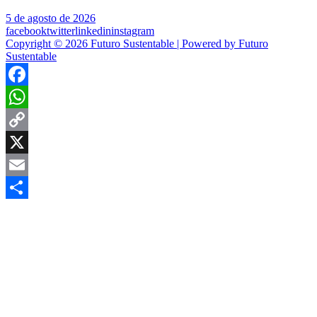
5 de agosto de 2026
facebook
twitter
linkedin
instagram
Copyright © 2026 Futuro Sustentable | Powered by Futuro
Sustentable
Facebook
WhatsApp
Copy
Link
X
Email
Compartir