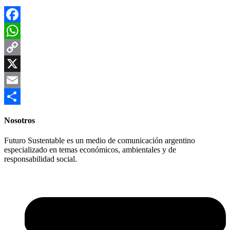
Facebook
WhatsApp
Copy
Link
X
Email
Compartir
Nosotros
Futuro Sustentable es un medio de comunicación argentino
especializado en temas económicos, ambientales y de
responsabilidad social.