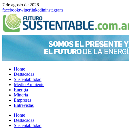
7 de agosto de 2026
facebook
twitter
linkedin
instagram
Home
Destacadas
Sustentabilidad
Medio Ambiente
Energía
Mineria
Empresas
Entrevistas
Menu
Home
Destacadas
Sustentabilidad