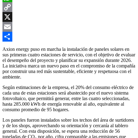
WhatsApp
Copy
Link
X
Email
Compartir
Axion energy puso en marcha la instalación de paneles solares en
sus primeras cuatro estaciones de servicio, con el objetivo de evaluar
el desempeño del proyecto y planificar su expansión durante 2026.
La iniciativa marca un nuevo paso en el compromiso de la compañía
por construir una red más sustentable, eficiente y respetuosa con el
ambiente.
Según estimaciones de la empresa, el 20% del consumo eléctrico de
cada una de estas estaciones será abastecido por el nuevo sistema
fotovoltaico, que permitirá generar, entre las cuatro seleccionadas,
hasta 285.000 kWh de energía renovable al año, equivalente al
consumo promedio de 95 hogares.
Los paneles fueron instalados sobre los techos del área de surtidores
y de los shops, aprovechando su orientación y cercanía al tablero
general. Con esta disposición, se espera una reducción de 56
toneladas de CO₂ por año, cifra comparable a las emisiones que