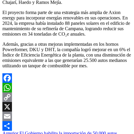
Chajarí, Haedo y Ramos Mejía.
El proyecto forma parte de una estrategia más amplia de Axion
energy para incorporar energías renovables en sus operaciones. En
2024, la empresa había instalado 88 paneles solares en el edificio de
mantenimiento de su refinería de Campana, logrando reducir sus
emisiones en 34 toneladas de CO₂e anuales.
Además, gracias a otras mejoras implementadas en los hornos
Powerformer, DKU y DHT, la compañía logró mejorar en un 6% el
Índice de Eficiencia Energética de la planta, con una disminución de
emisiones equivalente a las que generarían 25.500 autos medianos
utilizando un tanque de combustible por mes.
Facebook
WhatsApp
Copy
Link
X
Email
Anterior
El Gobierno habilita la importación de 50.000 autos