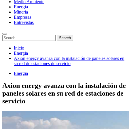
Medio Ambiente
Energía
Mineria
Empresas
Entrevistas
Enter
Search
Search
Keyword
for:
Search
Saltar
Inicio
al
Energia
contenido
Axion energy avanza con la instalación de paneles solares en
su red de estaciones de servicio
Energia
Axion energy avanza con la instalación de
paneles solares en su red de estaciones de
servicio