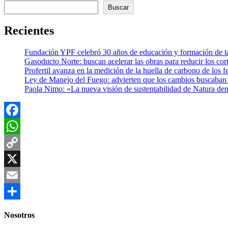
Buscar
Recientes
Fundación YPF celebró 30 años de educación y formación de tal
Gasoducto Norte: buscan acelerar las obras para reducir los cor
Profertil avanza en la medición de la huella de carbono de los fe
Ley de Manejo del Fuego: advierten que los cambios buscaban el
Paola Nimo: «La nueva visión de sustentabilidad de Natura de
Facebook
WhatsApp
Copy
Link
X
Email
Compartir
Nosotros