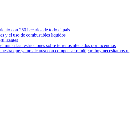
ento con 250 becarios de todo el país
tes y el uso de combustibles líquidos
rtilizantes
iminar las restricciones sobre terrenos afectados por incendios
muestra que ya no alcanza con compensar o mitigar: hoy necesitamos r