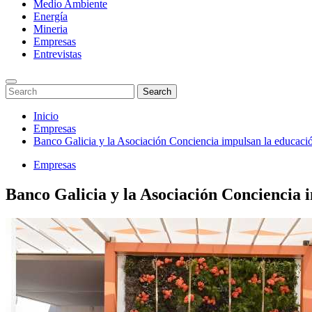
Medio Ambiente
Energía
Mineria
Empresas
Entrevistas
Enter
Search
Search
Keyword
for:
Search
Saltar
Inicio
al
Empresas
contenido
Banco Galicia y la Asociación Conciencia impulsan la educaci
Empresas
Banco Galicia y la Asociación Conciencia 