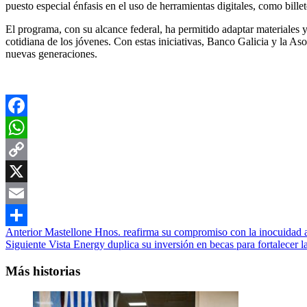
puesto especial énfasis en el uso de herramientas digitales, como bille
El programa, con su alcance federal, ha permitido adaptar materiales 
cotidiana de los jóvenes. Con estas iniciativas, Banco Galicia y la A
nuevas generaciones.
Facebook
WhatsApp
Copy
Link
X
Email
Navegación
Anterior
Mastellone Hnos. reafirma su compromiso con la inocuidad al
Compartir
Siguiente
Vista Energy duplica su inversión en becas para fortalecer
de
entradas
Más historias