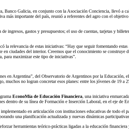
a, Banco Galicia, en conjunto con la Asociación Conciencia, llevó a cabo
a más importante del país, reunió a referentes del agro con el objetivo 
e ingresos, gastos y presupuestos; el uso de cuentas, tarjetas y billeter
có la relevancia de estas iniciativas: “Hay que seguir fomentando estas 
te en ciudades del interior. Creemos que el conocimiento se construye de
, para maximizar este tipo de iniciativas”.
nes en Argentina”, del Observatorio de Argentinos por la Educación, el
argo, muchos no logran concretar esos planes: entre los jóvenes de 19 a
rograma
EconoMía de Educación Financiera
, una iniciativa enmarcada
nes dentro de su línea de Formación e Inserción Laboral, en el eje de E
mplementado en articulación con instituciones educativas de todo el país
porando una planificación actualizada y nuevas dinámicas participativas
eforzar herramientas teórico-prácticas ligadas a la educación financiera