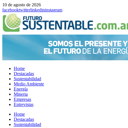
10 de agosto de 2026
facebook
twitter
linkedin
instagram
Home
Destacadas
Sustentabilidad
Medio Ambiente
Energía
Mineria
Empresas
Entrevistas
Menu
Home
Destacadas
Sustentabilidad