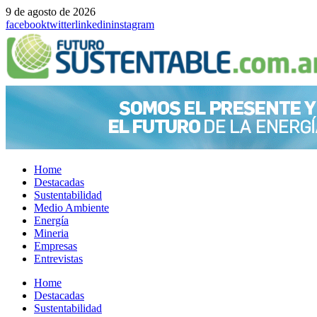
9 de agosto de 2026
facebook
twitter
linkedin
instagram
Home
Destacadas
Sustentabilidad
Medio Ambiente
Energía
Mineria
Empresas
Entrevistas
Menu
Home
Destacadas
Sustentabilidad