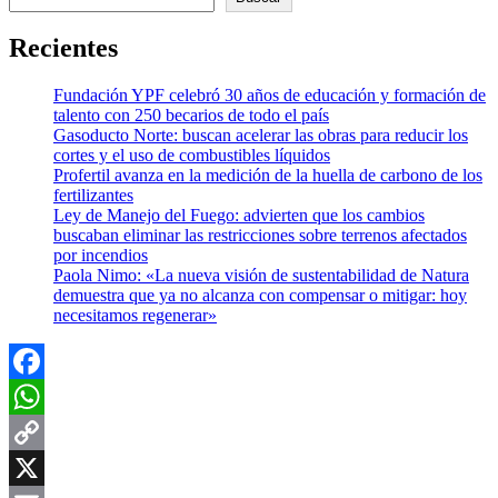
Recientes
Fundación YPF celebró 30 años de educación y formación de
talento con 250 becarios de todo el país
Gasoducto Norte: buscan acelerar las obras para reducir los
cortes y el uso de combustibles líquidos
Profertil avanza en la medición de la huella de carbono de los
fertilizantes
Ley de Manejo del Fuego: advierten que los cambios
buscaban eliminar las restricciones sobre terrenos afectados
por incendios
Paola Nimo: «La nueva visión de sustentabilidad de Natura
demuestra que ya no alcanza con compensar o mitigar: hoy
necesitamos regenerar»
Facebook
WhatsApp
Copy