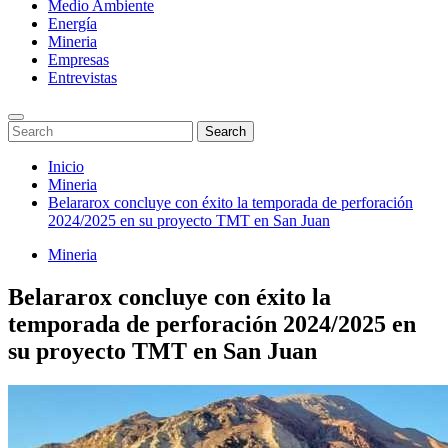
Medio Ambiente
Energía
Mineria
Empresas
Entrevistas
Enter
Search
Search
Keyword
for:
Search
Saltar
Inicio
al
Mineria
contenido
Belararox concluye con éxito la temporada de perforación
2024/2025 en su proyecto TMT en San Juan
Mineria
Belararox concluye con éxito la
temporada de perforación 2024/2025 en
su proyecto TMT en San Juan