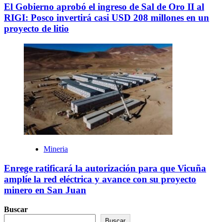
El Gobierno aprobó el ingreso de Sal de Oro II al
RIGI: Posco invertirá casi USD 208 millones en un
proyecto de litio
Mineria
Enrege ratificará la autorización para que Vicuña
amplíe la red eléctrica y avance con su proyecto
minero en San Juan
Buscar
Buscar