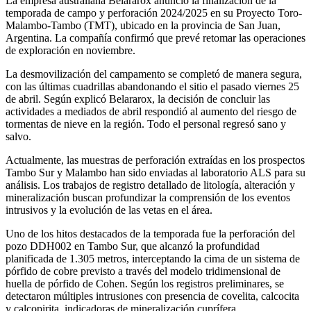
La empresa australiana Belararox anunció la finalización de la
temporada de campo y perforación 2024/2025 en su Proyecto Toro-
Malambo-Tambo (TMT), ubicado en la provincia de San Juan,
Argentina. La compañía confirmó que prevé retomar las operaciones
de exploración en noviembre.
La desmovilización del campamento se completó de manera segura,
con las últimas cuadrillas abandonando el sitio el pasado viernes 25
de abril. Según explicó Belararox, la decisión de concluir las
actividades a mediados de abril respondió al aumento del riesgo de
tormentas de nieve en la región. Todo el personal regresó sano y
salvo.
Actualmente, las muestras de perforación extraídas en los prospectos
Tambo Sur y Malambo han sido enviadas al laboratorio ALS para su
análisis. Los trabajos de registro detallado de litología, alteración y
mineralización buscan profundizar la comprensión de los eventos
intrusivos y la evolución de las vetas en el área.
Uno de los hitos destacados de la temporada fue la perforación del
pozo DDH002 en Tambo Sur, que alcanzó la profundidad
planificada de 1.305 metros, interceptando la cima de un sistema de
pórfido de cobre previsto a través del modelo tridimensional de
huella de pórfido de Cohen. Según los registros preliminares, se
detectaron múltiples intrusiones con presencia de covelita, calcocita
y calcopirita, indicadoras de mineralización cuprífera.