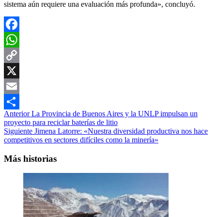
sistema aún requiere una evaluación más profunda», concluyó.
Facebook
WhatsApp
Copy
Link
X
Email
Navegación
Anterior
La Provincia de Buenos Aires y la UNLP impulsan un
Compartir
proyecto para reciclar baterías de litio
de
Siguiente
Jimena Latorre: «Nuestra diversidad productiva nos hace
entradas
competitivos en sectores difíciles como la minería»
Más historias