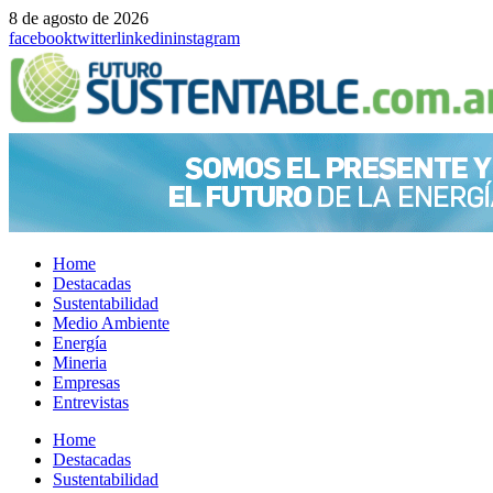
8 de agosto de 2026
facebook
twitter
linkedin
instagram
Home
Destacadas
Sustentabilidad
Medio Ambiente
Energía
Mineria
Empresas
Entrevistas
Menu
Home
Destacadas
Sustentabilidad