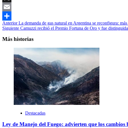
Link
X
Email
Navegación
Anterior
La demanda de gas natural en Argentina se reconfigura: más p
Compartir
Siguiente
Camuzzi recibió el Premio Fortuna de Oro y fue distingui
de
entradas
Más historias
Destacadas
Ley de Manejo del Fuego: advierten que los cambios bu