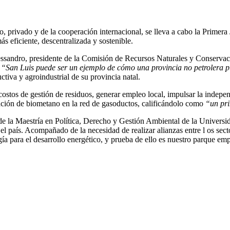
co, privado y de la cooperación internacional, se lleva a cabo la Prim
 eficiente, descentralizada y sostenible.
lessandro, presidente de la Comisión de Recursos Naturales y Conserv
.
“San Luis puede ser un ejemplo de cómo una provincia no petrolera pu
ctiva y agroindustrial de su provincia natal.
ostos de gestión de residuos, generar empleo local, impulsar la indep
ción de biometano en la red de gasoductos, calificándolo como
“un pri
e la Maestría en Política, Derecho y Gestión Ambiental de la Universid
el país. Acompañado de la necesidad de realizar alianzas entre l os se
rgía para el desarrollo energético, y prueba de ello es nuestro parque e