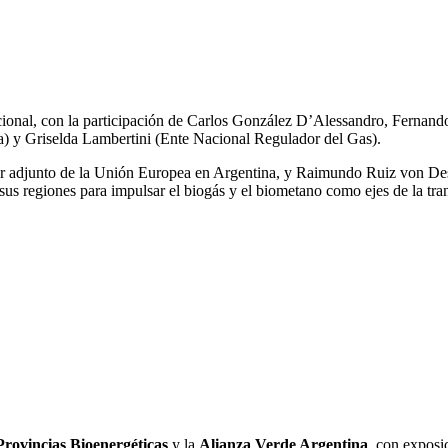
acional, con la participación de Carlos González D’Alessandro, Fernan
a) y Griselda Lambertini (Ente Nacional Regulador del Gas).
or adjunto de la Unión Europea en Argentina, y Raimundo Ruiz von De
sus regiones para impulsar el biogás y el biometano como ejes de la tran
Provincias Bioenergéticas
y la
Alianza Verde Argentina
, con exposi