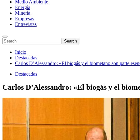
Medio Ambiente
Energía
Mineria
Empresas
Entrevistas
Enter
Search
Search
Keyword
for:
Search
Saltar
Inicio
al
Destacadas
contenido
Carlos D’Alessandro: «El biogás y el biometano son parte esenc
Destacadas
Carlos D’Alessandro: «El biogás y el biome