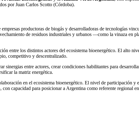
dos por Juan Carlos Scotto (Córdoba).
 de empresas productoras de biogás y desarrolladoras de tecnologías vi
echamiento de residuos industriales y urbanos —como la vinaza en plant
ón entre los distintos actores del ecosistema bioenergético. El alto nive
io, competitivo y descentralizado.
ar sinergias entre actores, crear condiciones habilitantes para desarro
ificar la matriz energética.
olaboración en el ecosistema bioenergético. El nivel de participación y e
, con capacidad para posicionar a Argentina como referente regional en