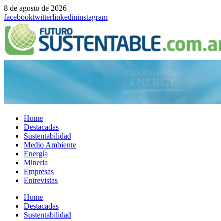
8 de agosto de 2026
facebook
twitter
linkedin
instagram
Home
Destacadas
Sustentabilidad
Medio Ambiente
Energía
Mineria
Empresas
Entrevistas
Menu
Home
Destacadas
Sustentabilidad