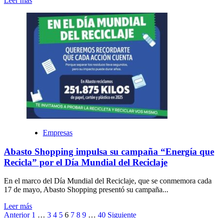
Leer más
Empresas
Abasto Shopping impulsa su campaña “Energía que
Recicla” por el Día Mundial del Reciclaje
En el marco del Día Mundial del Reciclaje, que se conmemora cada
17 de mayo, Abasto Shopping presentó su campaña...
Leer más
Paginación
Anterior
1
…
3
4
5
6
7
8
9
…
40
Siguiente