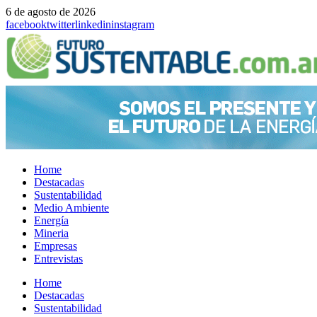
6 de agosto de 2026
facebook
twitter
linkedin
instagram
Home
Destacadas
Sustentabilidad
Medio Ambiente
Energía
Mineria
Empresas
Entrevistas
Menu
Home
Destacadas
Sustentabilidad