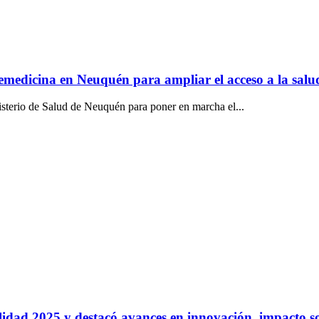
emedicina en Neuquén para ampliar el acceso a la salu
isterio de Salud de Neuquén para poner en marcha el...
idad 2025 y destacó avances en innovación, impacto so