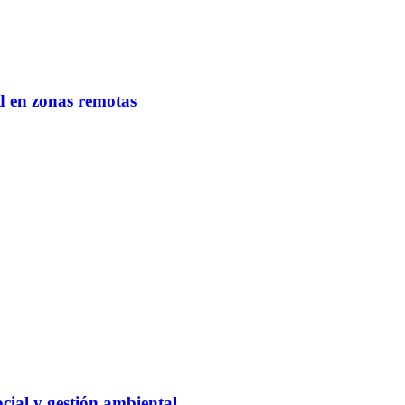
d en zonas remotas
cial y gestión ambiental