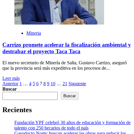
Mineria
Carrizo promete acelerar la fiscalización ambiental y
destrabar el proyecto Taca Taca
El nuevo secretario de Minería de Salta, Gustavo Carrizo, aseguró
que la provincia será más expeditiva en los procesos de...
Leer más
Paginación
Anterior
1
…
4
5
6
7
8
9
10
…
21
Siguiente
Buscar
de
Buscar
entradas
Recientes
Fundación YPF celebró 30 años de educación y formación de
talento con 250 becarios de todo el país
Gasoducto Norte: buscan acelerar las obras para reducir los