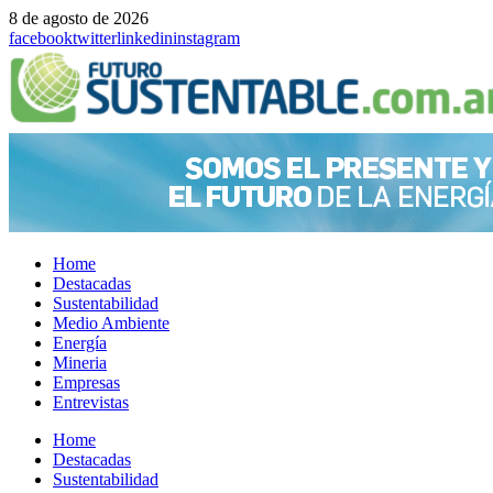
8 de agosto de 2026
facebook
twitter
linkedin
instagram
Home
Destacadas
Sustentabilidad
Medio Ambiente
Energía
Mineria
Empresas
Entrevistas
Menu
Home
Destacadas
Sustentabilidad