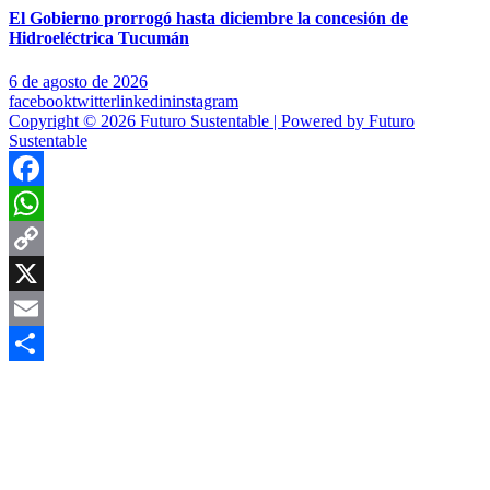
El Gobierno prorrogó hasta diciembre la concesión de
Hidroeléctrica Tucumán
6 de agosto de 2026
facebook
twitter
linkedin
instagram
Copyright © 2026 Futuro Sustentable | Powered by Futuro
Sustentable
Facebook
WhatsApp
Copy
Link
X
Email
Compartir