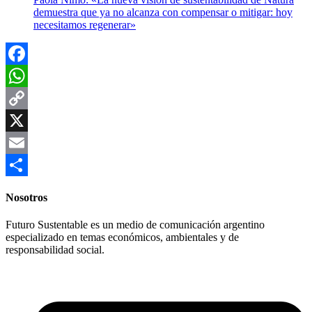
demuestra que ya no alcanza con compensar o mitigar: hoy
necesitamos regenerar»
Facebook
WhatsApp
Copy
Link
X
Email
Compartir
Nosotros
Futuro Sustentable es un medio de comunicación argentino
especializado en temas económicos, ambientales y de
responsabilidad social.