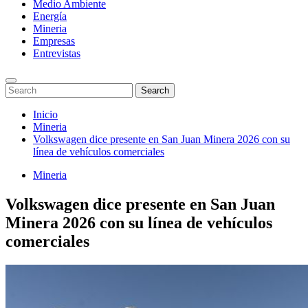
Medio Ambiente
Energía
Mineria
Empresas
Entrevistas
Enter
Search
Search
Keyword
for:
Search
Saltar
Inicio
al
Mineria
contenido
Volkswagen dice presente en San Juan Minera 2026 con su
línea de vehículos comerciales
Mineria
Volkswagen dice presente en San Juan
Minera 2026 con su línea de vehículos
comerciales