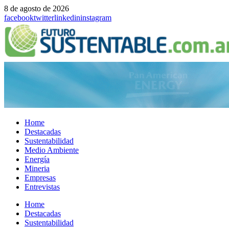
8 de agosto de 2026
facebook
twitter
linkedin
instagram
Home
Destacadas
Sustentabilidad
Medio Ambiente
Energía
Mineria
Empresas
Entrevistas
Menu
Home
Destacadas
Sustentabilidad