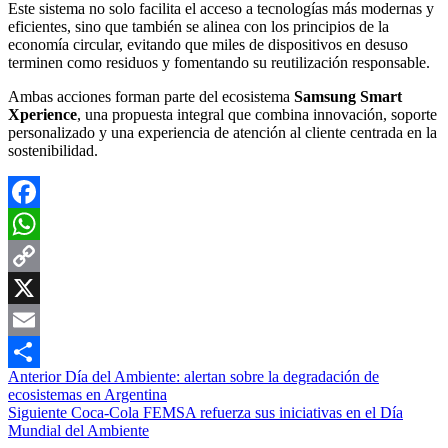
Este sistema no solo facilita el acceso a tecnologías más modernas y
eficientes, sino que también se alinea con los principios de la
economía circular, evitando que miles de dispositivos en desuso
terminen como residuos y fomentando su reutilización responsable.
Ambas acciones forman parte del ecosistema
Samsung Smart
Xperience
, una propuesta integral que combina innovación, soporte
personalizado y una experiencia de atención al cliente centrada en la
sostenibilidad.
Facebook
WhatsApp
Copy
Link
X
Email
Navegación
Anterior
Día del Ambiente: alertan sobre la degradación de
Compartir
ecosistemas en Argentina
de
Siguiente
Coca-Cola FEMSA refuerza sus iniciativas en el Día
entradas
Mundial del Ambiente