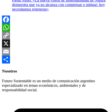
Paola Nimo: «La nueva visión de sustentabilidad de Natura
demuestra que ya no alcanza con compensar o mitigar: hoy
necesitamos regenerar»
Facebook
WhatsApp
Copy
Link
X
Email
Compartir
Nosotros
Futuro Sustentable es un medio de comunicación argentino
especializado en temas económicos, ambientales y de
responsabilidad social.