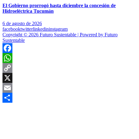
El Gobierno prorrogó hasta diciembre la concesión de
Hidroeléctrica Tucumán
6 de agosto de 2026
facebook
twitter
linkedin
instagram
Copyright © 2026 Futuro Sustentable | Powered by Futuro
Sustentable
Facebook
WhatsApp
Copy
Link
X
Email
Compartir