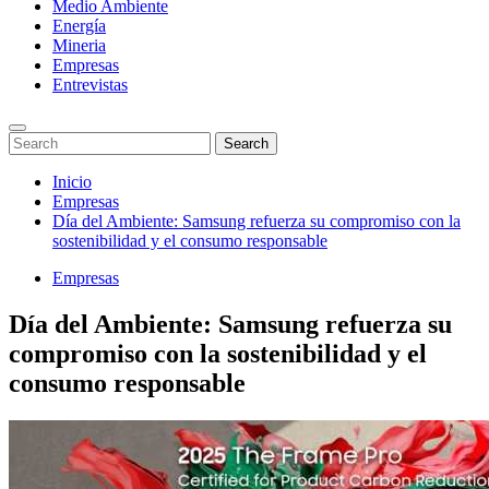
Medio Ambiente
Energía
Mineria
Empresas
Entrevistas
Enter
Search
Search
Keyword
for:
Search
Saltar
Inicio
al
Empresas
contenido
Día del Ambiente: Samsung refuerza su compromiso con la
sostenibilidad y el consumo responsable
Empresas
Día del Ambiente: Samsung refuerza su
compromiso con la sostenibilidad y el
consumo responsable