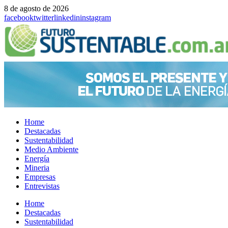
8 de agosto de 2026
facebook
twitter
linkedin
instagram
Home
Destacadas
Sustentabilidad
Medio Ambiente
Energía
Mineria
Empresas
Entrevistas
Menu
Home
Destacadas
Sustentabilidad