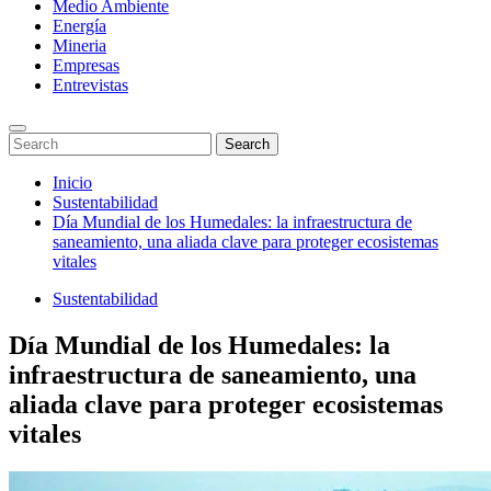
Medio Ambiente
Energía
Mineria
Empresas
Entrevistas
Enter
Search
Search
Keyword
for:
Search
Saltar
Inicio
al
Sustentabilidad
contenido
Día Mundial de los Humedales: la infraestructura de
saneamiento, una aliada clave para proteger ecosistemas
vitales
Sustentabilidad
Día Mundial de los Humedales: la
infraestructura de saneamiento, una
aliada clave para proteger ecosistemas
vitales