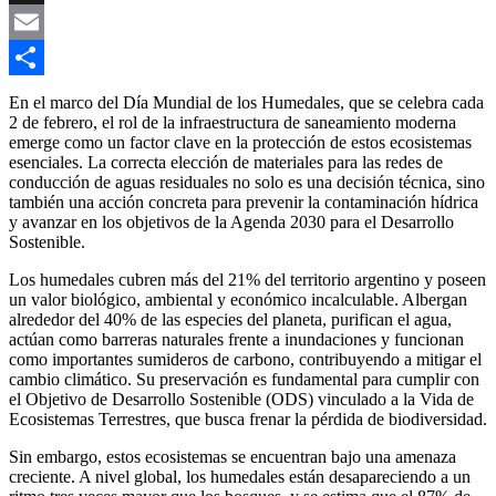
Link
X
Email
Compartir
En el marco del Día Mundial de los Humedales, que se celebra cada
2 de febrero, el rol de la infraestructura de saneamiento moderna
emerge como un factor clave en la protección de estos ecosistemas
esenciales. La correcta elección de materiales para las redes de
conducción de aguas residuales no solo es una decisión técnica, sino
también una acción concreta para prevenir la contaminación hídrica
y avanzar en los objetivos de la Agenda 2030 para el Desarrollo
Sostenible.
Los humedales cubren más del 21% del territorio argentino y poseen
un valor biológico, ambiental y económico incalculable. Albergan
alrededor del 40% de las especies del planeta, purifican el agua,
actúan como barreras naturales frente a inundaciones y funcionan
como importantes sumideros de carbono, contribuyendo a mitigar el
cambio climático. Su preservación es fundamental para cumplir con
el Objetivo de Desarrollo Sostenible (ODS) vinculado a la Vida de
Ecosistemas Terrestres, que busca frenar la pérdida de biodiversidad.
Sin embargo, estos ecosistemas se encuentran bajo una amenaza
creciente. A nivel global, los humedales están desapareciendo a un