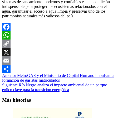
sistemas de saneamiento modernos y confiables es una condición
indispensable para proteger los ecosistemas relacionados con el
agua, garantizar el acceso a agua limpia y preservar uno de los
patrimonios naturales más valiosos del país.
Facebook
WhatsApp
Copy
Link
X
Email
Navegación
Anterior
MetroGAS y el Ministerio de Capital Humano impulsan la
Compartir
formación de gasistas matriculados
de
Siguiente
Río Negro analiza el impacto ambiental de un parque
entradas
eólico clave para la transición energética
Más historias