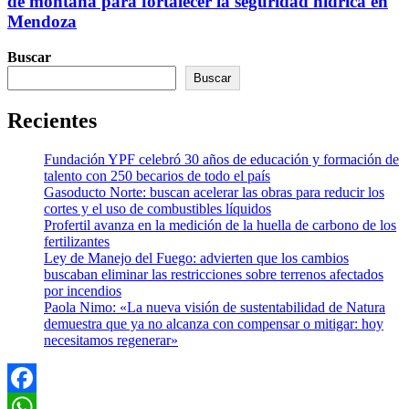
de montaña para fortalecer la seguridad hídrica en
Mendoza
Buscar
Buscar
Recientes
Fundación YPF celebró 30 años de educación y formación de
talento con 250 becarios de todo el país
Gasoducto Norte: buscan acelerar las obras para reducir los
cortes y el uso de combustibles líquidos
Profertil avanza en la medición de la huella de carbono de los
fertilizantes
Ley de Manejo del Fuego: advierten que los cambios
buscaban eliminar las restricciones sobre terrenos afectados
por incendios
Paola Nimo: «La nueva visión de sustentabilidad de Natura
demuestra que ya no alcanza con compensar o mitigar: hoy
necesitamos regenerar»
Facebook