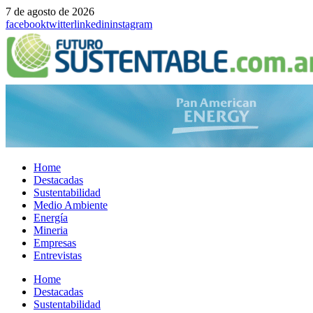
7 de agosto de 2026
facebook
twitter
linkedin
instagram
Home
Destacadas
Sustentabilidad
Medio Ambiente
Energía
Mineria
Empresas
Entrevistas
Menu
Home
Destacadas
Sustentabilidad