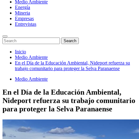
Medio Ambiente
Energía
Mineria
Empresas
Entrevistas
Enter
Search
Search
Keyword
for:
Search
Saltar
Inicio
al
Medio Ambiente
contenido
En el Día de la Educación Ambiental, Nideport refuerza su
trabajo comunitario para proteger la Selva Paranaense
Medio Ambiente
En el Día de la Educación Ambiental,
Nideport refuerza su trabajo comunitario
para proteger la Selva Paranaense