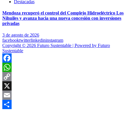
Destacadas
Mendoza recuperó el control del Complejo Hidroeléctrico Los
Nihuiles y avanza hacia una nueva concesión con inversiones
privadas
3 de agosto de 2026
facebook
twitter
linkedin
instagram
Copyright © 2026 Futuro Sustentable | Powered by Futuro
Sustentable
Facebook
WhatsApp
Copy
Link
X
Email
Compartir