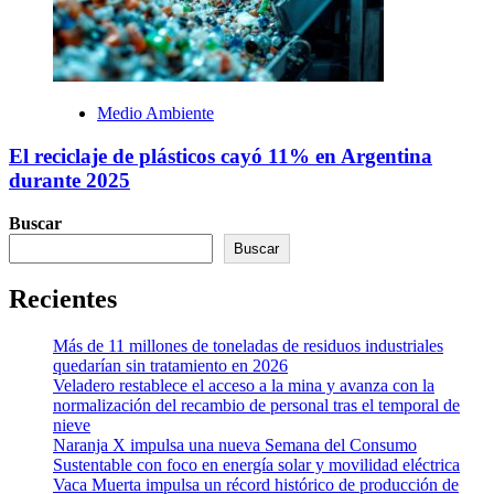
Medio Ambiente
El reciclaje de plásticos cayó 11% en Argentina
durante 2025
Buscar
Buscar
Recientes
Más de 11 millones de toneladas de residuos industriales
quedarían sin tratamiento en 2026
Veladero restablece el acceso a la mina y avanza con la
normalización del recambio de personal tras el temporal de
nieve
Naranja X impulsa una nueva Semana del Consumo
Sustentable con foco en energía solar y movilidad eléctrica
Vaca Muerta impulsa un récord histórico de producción de