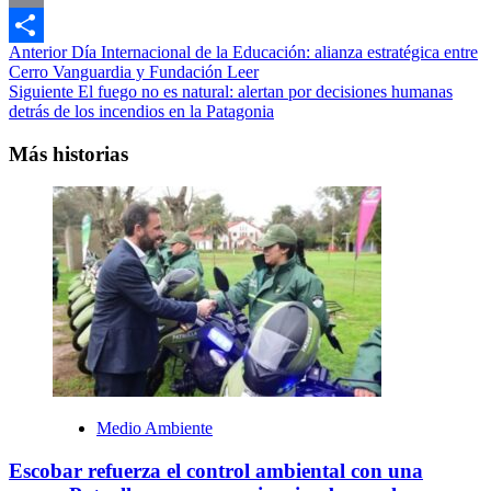
Email
Navegación
Anterior
Día Internacional de la Educación: alianza estratégica entre
Compartir
Cerro Vanguardia y Fundación Leer
de
Siguiente
El fuego no es natural: alertan por decisiones humanas
entradas
detrás de los incendios en la Patagonia
Más historias
Medio Ambiente
Escobar refuerza el control ambiental con una