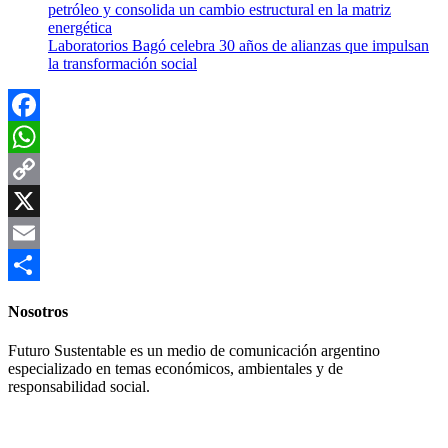
petróleo y consolida un cambio estructural en la matriz
energética
Laboratorios Bagó celebra 30 años de alianzas que impulsan
la transformación social
Facebook
WhatsApp
Copy
Link
X
Email
Compartir
Nosotros
Futuro Sustentable es un medio de comunicación argentino
especializado en temas económicos, ambientales y de
responsabilidad social.