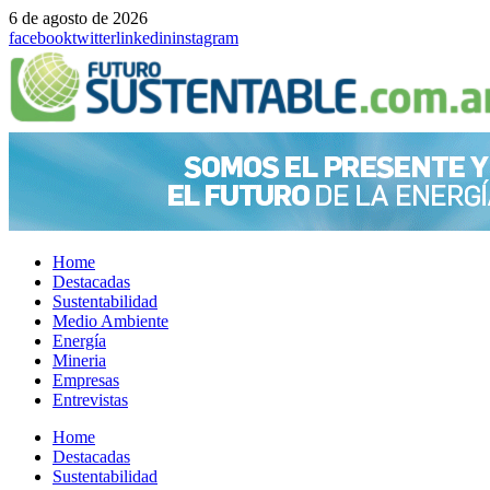
6 de agosto de 2026
facebook
twitter
linkedin
instagram
Home
Destacadas
Sustentabilidad
Medio Ambiente
Energía
Mineria
Empresas
Entrevistas
Menu
Home
Destacadas
Sustentabilidad