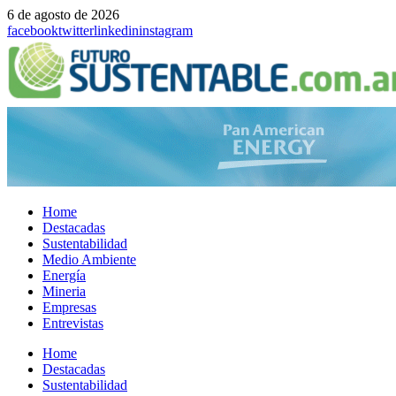
6 de agosto de 2026
facebook
twitter
linkedin
instagram
Home
Destacadas
Sustentabilidad
Medio Ambiente
Energía
Mineria
Empresas
Entrevistas
Menu
Home
Destacadas
Sustentabilidad