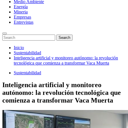
Medio Ambiente
Energía
Mineria
Empresas
Entrevistas
Enter
Search
Search
Keyword
for:
Search
Saltar
Inicio
al
Sustentabilidad
contenido
Inteligencia artificial y monitoreo autónomo: la revolución
tecnológica que comienza a transformar Vaca Muerta
Sustentabilidad
Inteligencia artificial y monitoreo
autónomo: la revolución tecnológica que
comienza a transformar Vaca Muerta