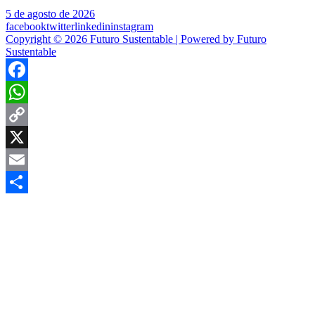
5 de agosto de 2026
facebook
twitter
linkedin
instagram
Copyright © 2026 Futuro Sustentable | Powered by Futuro
Sustentable
Facebook
WhatsApp
Copy
Link
X
Email
Compartir