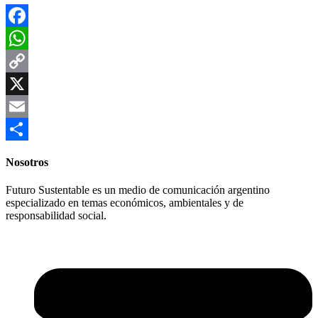
Facebook
WhatsApp
Copy
Link
X
Email
Compartir
Nosotros
Futuro Sustentable es un medio de comunicación argentino
especializado en temas económicos, ambientales y de
responsabilidad social.