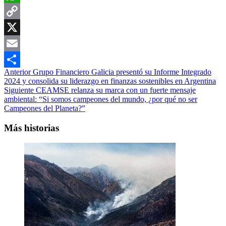
WhatsApp
Copy
Link
X
Email
Navegación
Anterior
Grupo Financiero Galicia presentó su Informe Integrado
Compartir
2024 y consolida su liderazgo en finanzas sostenibles en Argentina
de
Siguiente
CEAMSE relanza su marca con un fuerte mensaje
entradas
ambiental: “Si somos campeones del mundo, ¿por qué no ser
Campeones del Planeta?”
Más historias