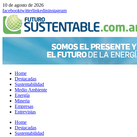
10 de agosto de 2026
facebook
twitter
linkedin
instagram
Home
Destacadas
Sustentabilidad
Medio Ambiente
Energía
Mineria
Empresas
Entrevistas
Menu
Home
Destacadas
Sustentabilidad