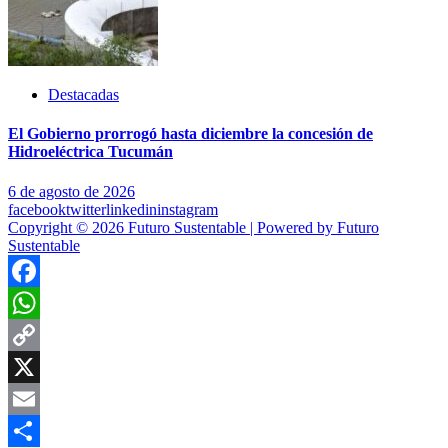
Destacadas
El Gobierno prorrogó hasta diciembre la concesión de
Hidroeléctrica Tucumán
6 de agosto de 2026
facebook
twitter
linkedin
instagram
Copyright © 2026 Futuro Sustentable | Powered by Futuro
Sustentable
Facebook
WhatsApp
Copy
Link
X
Email