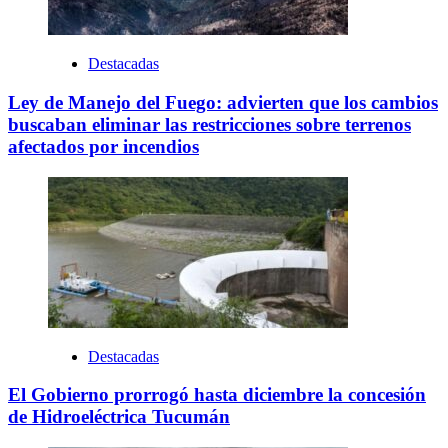
Destacadas
Ley de Manejo del Fuego: advierten que los cambios
buscaban eliminar las restricciones sobre terrenos
afectados por incendios
Destacadas
El Gobierno prorrogó hasta diciembre la concesión
de Hidroeléctrica Tucumán