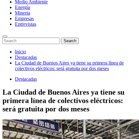
Medio Ambiente
Energía
Mineria
Empresas
Entrevistas
Enter
Search
Search
Keyword
for:
Search
Saltar
Inicio
al
Destacadas
contenido
La Ciudad de Buenos Aires ya tiene su primera línea de
colectivos eléctricos: será gratuita por dos meses
Destacadas
La Ciudad de Buenos Aires ya tiene su
primera línea de colectivos eléctricos:
será gratuita por dos meses