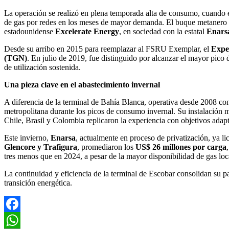
La operación se realizó en plena temporada alta de consumo, cuando 
de gas por redes en los meses de mayor demanda. El buque metanero
estadounidense
Excelerate Energy
, en sociedad con la estatal
Enars
Desde su arribo en 2015 para reemplazar al FSRU Exemplar, el
Expe
(TGN)
. En julio de 2019, fue distinguido por alcanzar el mayor pico 
de utilización sostenida.
Una pieza clave en el abastecimiento invernal
A diferencia de la terminal de Bahía Blanca, operativa desde 2008 con f
metropolitana durante los picos de consumo invernal. Su instalación m
Chile, Brasil y Colombia replicaron la experiencia con objetivos adapt
Este invierno,
Enarsa
, actualmente en proceso de privatización, ya 
Glencore y Trafigura
, promediaron los
US$ 26 millones por carga
tres menos que en 2024, a pesar de la mayor disponibilidad de gas loca
La continuidad y eficiencia de la terminal de Escobar consolidan su pa
transición energética.
Facebook