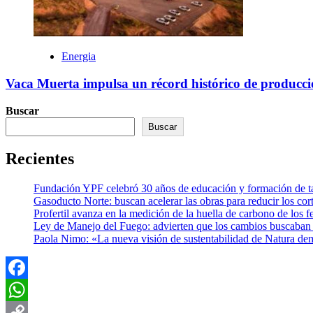
Energia
Vaca Muerta impulsa un récord histórico de producció
Buscar
Buscar
Recientes
Fundación YPF celebró 30 años de educación y formación de tal
Gasoducto Norte: buscan acelerar las obras para reducir los cor
Profertil avanza en la medición de la huella de carbono de los fe
Ley de Manejo del Fuego: advierten que los cambios buscaban el
Paola Nimo: «La nueva visión de sustentabilidad de Natura de
Facebook
WhatsApp