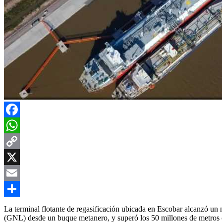
Facebook
WhatsApp
Copy
Link
X
Email
Compartir
La terminal flotante de regasificación ubicada en Escobar alcanzó un
(GNL) desde un buque metanero, y superó los 50 millones de metros 