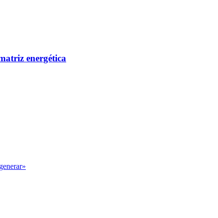
matriz energética
egenerar»