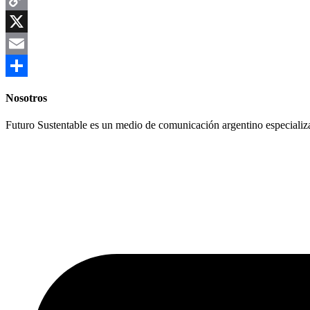
Copy
Link
X
Email
Compartir
Nosotros
Futuro Sustentable es un medio de comunicación argentino especializ