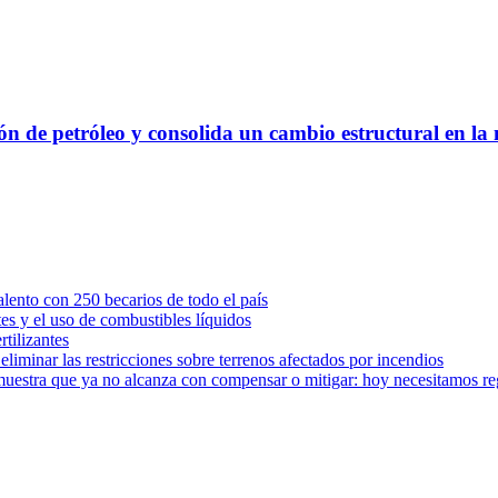
n de petróleo y consolida un cambio estructural en la 
ento con 250 becarios de todo el país
tes y el uso de combustibles líquidos
rtilizantes
iminar las restricciones sobre terrenos afectados por incendios
muestra que ya no alcanza con compensar o mitigar: hoy necesitamos r