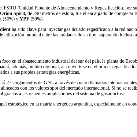
el FSRU (Unidad Flotante de Almacenamiento y Regasificación, por sus 
Orion Spirit
, de 290 metros de eslora, fue el encargado de completar 
a
(50%) y
YPF
(50%).
dient
ha sido clave para inyectar gas licuado regasificado a la red naci
de utilización mundial entre las unidades de su tipo, superando incluso 
oco en el abastecimiento industrial del sur del país, la planta de Escoba
arcó, además, un hito regional, al convertirse en el primer regasificad
ados a sus propias estrategias energéticas.
licitó 27 cargamentos de GNL a través de cuatro llamados internacional
, alineados con los valores spot del mercado internacional. Si no se reali
l gracias a las recientes ampliaciones del sistema de gasoductos.
pel estratégico en la matriz energética argentina, especialmente en cont