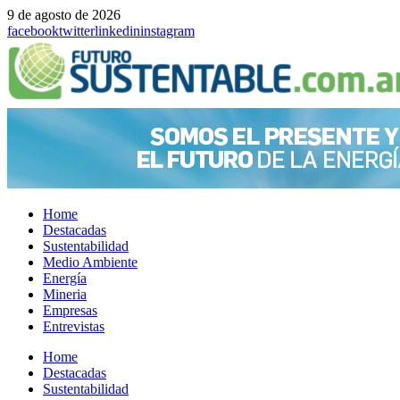
9 de agosto de 2026
facebook
twitter
linkedin
instagram
Home
Destacadas
Sustentabilidad
Medio Ambiente
Energía
Mineria
Empresas
Entrevistas
Menu
Home
Destacadas
Sustentabilidad