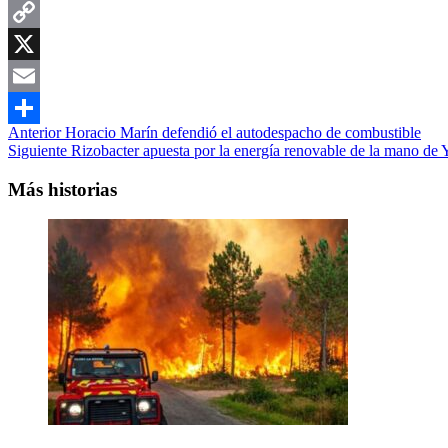
WhatsApp
Copy
Link
X
Email
Navegación
Anterior
Horacio Marín defendió el autodespacho de combustible
Compartir
Siguiente
Rizobacter apuesta por la energía renovable de la mano de
de
entradas
Más historias