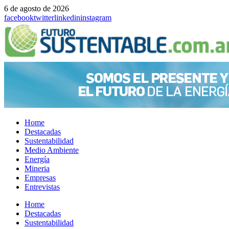
6 de agosto de 2026
facebook
twitter
linkedin
instagram
Home
Destacadas
Sustentabilidad
Medio Ambiente
Energía
Mineria
Empresas
Entrevistas
Menu
Home
Destacadas
Sustentabilidad