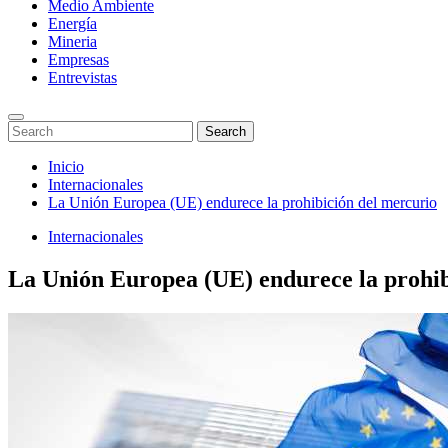
Medio Ambiente
Energía
Mineria
Empresas
Entrevistas
Enter
Search
Search
Keyword
for:
Search
Saltar
Inicio
al
Internacionales
contenido
La Unión Europea (UE) endurece la prohibición del mercurio
Internacionales
La Unión Europea (UE) endurece la prohib