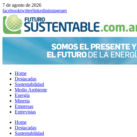
7 de agosto de 2026
facebook
twitter
linkedin
instagram
Home
Destacadas
Sustentabilidad
Medio Ambiente
Energía
Mineria
Empresas
Entrevistas
Menu
Home
Destacadas
Sustentabilidad