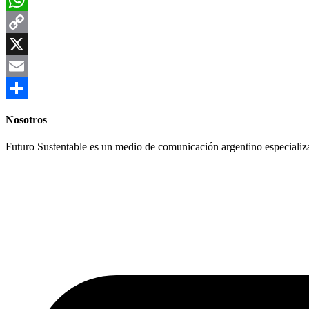
WhatsApp
Copy
Link
X
Email
Compartir
Nosotros
Futuro Sustentable es un medio de comunicación argentino especializ