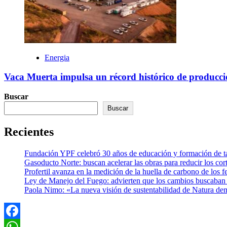
Energia
Vaca Muerta impulsa un récord histórico de producció
Buscar
Buscar
Recientes
Fundación YPF celebró 30 años de educación y formación de tal
Gasoducto Norte: buscan acelerar las obras para reducir los cor
Profertil avanza en la medición de la huella de carbono de los fe
Ley de Manejo del Fuego: advierten que los cambios buscaban el
Paola Nimo: «La nueva visión de sustentabilidad de Natura de
Facebook