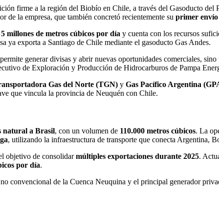
ión firme a la región del Biobío en Chile, a través del Gasoducto del 
ador de la empresa, que también concretó recientemente su
primer envío 
e
5 millones de metros cúbicos por día
y cuenta con los recursos sufici
esa ya exporta a Santiago de Chile mediante el gasoducto Gas Andes.
permite generar divisas y abrir nuevas oportunidades comerciales, sino 
ejecutivo de Exploración y Producción de Hidrocarburos de Pampa Energ
ransportadora Gas del Norte (TGN)
y
Gas Pacífico Argentina (GP
clave que vincula la provincia de Neuquén con Chile.
 natural a Brasil
, con un volumen de
110.000 metros cúbicos
. La op
ga
, utilizando la infraestructura de transporte que conecta Argentina, Bo
 el objetivo de consolidar
múltiples exportaciones durante 2025
. Act
bicos por día
.
no convencional de la Cuenca Neuquina y el principal generador priva