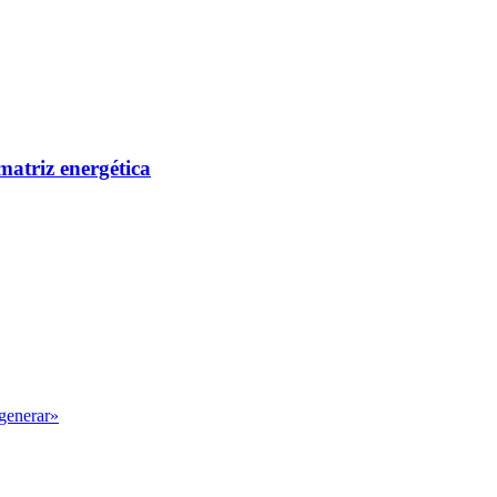
matriz energética
egenerar»