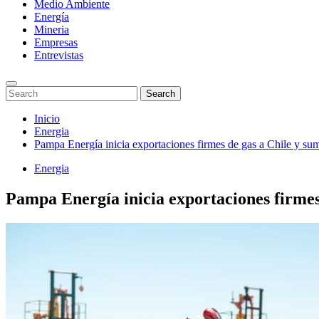
Medio Ambiente
Energía
Mineria
Empresas
Entrevistas
Enter
Search
Search
Keyword
for:
Search
Saltar
Inicio
al
Energia
contenido
Pampa Energía inicia exportaciones firmes de gas a Chile y su
Energia
Pampa Energía inicia exportaciones firmes