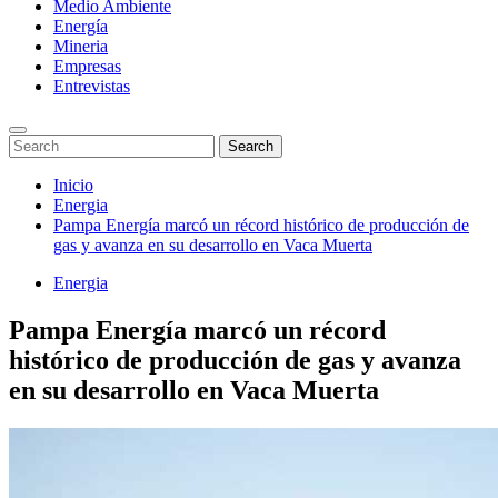
Medio Ambiente
Energía
Mineria
Empresas
Entrevistas
Enter
Search
Search
Keyword
for:
Search
Saltar
Inicio
al
Energia
contenido
Pampa Energía marcó un récord histórico de producción de
gas y avanza en su desarrollo en Vaca Muerta
Energia
Pampa Energía marcó un récord
histórico de producción de gas y avanza
en su desarrollo en Vaca Muerta