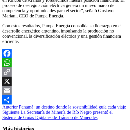
en Rincón de Aranda y fortalecimos nuestra posición financiera. El
proceso de desregulación eléctrica genera un nuevo marco de
competencia y oportunidades para el sector”, señaló Gustavo
Mariani, CEO de Pampa Energía.
Con estos resultados, Pampa Energía consolida su liderazgo en el
desarrollo energético argentino, impulsando la producción no
convencional, la diversificación eléctrica y una gestión financiera
eficiente.
Facebook
WhatsApp
Copy
Link
X
Email
Navegación
Anterior
Panamá: un destino donde la sostenibilidad guía cada viaje
Compartir
Siguiente
La Secretaría de Minería de Río Negro presentó el
de
Sistema de Guías Digitales de Tránsito de Minerales
entradas
Más historias