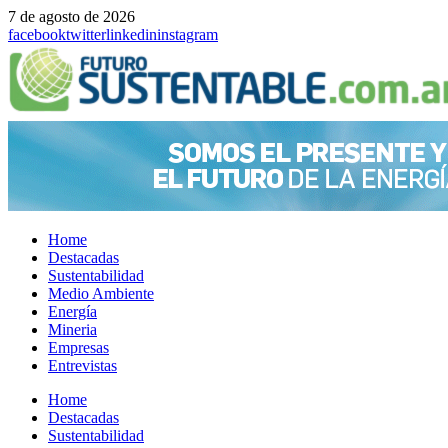
7 de agosto de 2026
facebook
twitter
linkedin
instagram
Home
Destacadas
Sustentabilidad
Medio Ambiente
Energía
Mineria
Empresas
Entrevistas
Menu
Home
Destacadas
Sustentabilidad