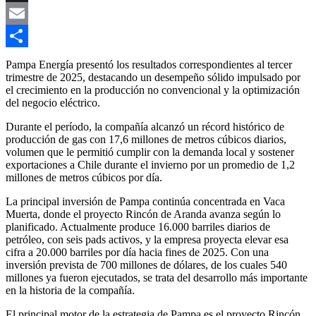
Link
X
Email
Compartir
Pampa Energía presentó los resultados correspondientes al tercer
trimestre de 2025, destacando un desempeño sólido impulsado por
el crecimiento en la producción no convencional y la optimización
del negocio eléctrico.
Durante el período, la compañía alcanzó un récord histórico de
producción de gas con 17,6 millones de metros cúbicos diarios,
volumen que le permitió cumplir con la demanda local y sostener
exportaciones a Chile durante el invierno por un promedio de 1,2
millones de metros cúbicos por día.
La principal inversión de Pampa continúa concentrada en Vaca
Muerta, donde el proyecto Rincón de Aranda avanza según lo
planificado. Actualmente produce 16.000 barriles diarios de
petróleo, con seis pads activos, y la empresa proyecta elevar esa
cifra a 20.000 barriles por día hacia fines de 2025. Con una
inversión prevista de 700 millones de dólares, de los cuales 540
millones ya fueron ejecutados, se trata del desarrollo más importante
en la historia de la compañía.
El principal motor de la estrategia de Pampa es el proyecto Rincón