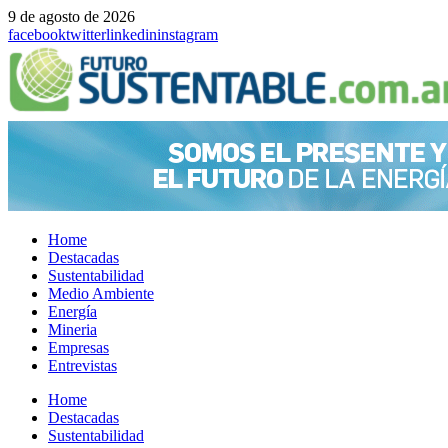
9 de agosto de 2026
facebook
twitter
linkedin
instagram
Home
Destacadas
Sustentabilidad
Medio Ambiente
Energía
Mineria
Empresas
Entrevistas
Menu
Home
Destacadas
Sustentabilidad