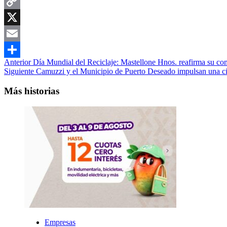
WhatsApp
Copy
Link
X
Email
Navegación
Anterior
Día Mundial del Reciclaje: Mastellone Hnos. reafirma su co
Compartir
Siguiente
Camuzzi y el Municipio de Puerto Deseado impulsan una ci
de
entradas
Más historias
Empresas