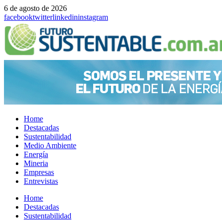
6 de agosto de 2026
facebook
twitter
linkedin
instagram
Home
Destacadas
Sustentabilidad
Medio Ambiente
Energía
Mineria
Empresas
Entrevistas
Menu
Home
Destacadas
Sustentabilidad