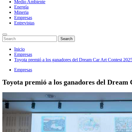
Medio Ambiente
Energía
Mineria
Empresas
Entrevistas
Enter
Search
Search
Keyword
for:
Search
Saltar
Inicio
al
Empresas
contenido
Toyota premió a los ganadores del Dream Car Art Contest 2025: 
Empresas
Toyota premió a los ganadores del Dream C