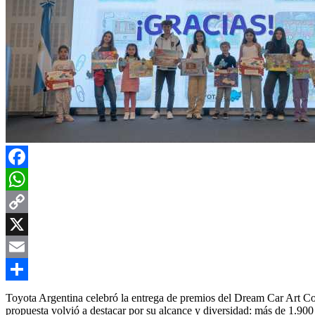
Facebook
WhatsApp
Copy
Link
X
Email
Compartir
Toyota Argentina celebró la entrega de premios del Dream Car Art Conte
propuesta volvió a destacar por su alcance y diversidad: más de 1.900 