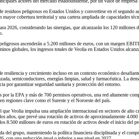
rincipales actores del mercado estadounidense, por un valor de empresa
 de residuos peligrosos en Estados Unidos y convertirse en el segundo 
on mayor cobertura territorial y una cartera ampliada de capacidades t
ra 2026, considerando las sinergias, que alcanzarán los 120 millones de
o.
s peligrosos ascenderán a 5.200 millones de euros, con un margen EBIT
s globales, los ingresos totales de Veolia en Estados Unidos alcanzar
 resiliencia y crecimiento incluso en un contexto económico desafiante.
zada, semiconductores, energías limpias, salud y farmacéutica. La dema
ia por garantizar seguridad sanitaria y protección del entorno.
s por la EPA y más de 700 permisos operativos, una red altamente comp
 en regiones clave como el Sureste y el Noroeste del país.
l que Veolia impulsa una ampliación internacional en sectores de alto 
e dos años, que prevé una rotación de activos de aproximadamente 4.00
los 8.500 millones de euros en rotación de activos desde el inicio del p
uda del grupo, manteniendo la política financiera disciplinada y el com
6, con una reducción igual o inferior a ese nivel en 2027.