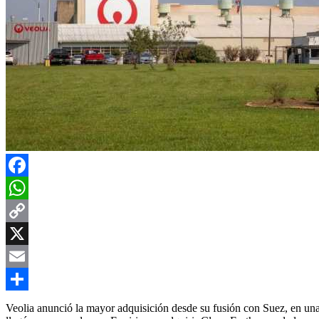
Facebook
WhatsApp
Copy
Link
X
Email
Compartir
Veolia anunció la mayor adquisición desde su fusión con Suez, en una 