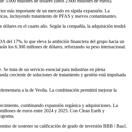
 de 3.000 millones de dólares (unos 2.600 millones de euros).
actor más importante de un mercado en rápida expansión. La
écnicas, incluyendo tratamiento de PFAS y nuevos contaminantes.
 dólares en el cuarto año. Según la compañía, la adquisición tendrá
DA del 17%, lo que eleva la ambición financiera del grupo hacia un
án los 6.300 millones de dólares, reforzando su peso internacional.
 Se trata de un servicio esencial para industrias en plena
nda creciente de soluciones de tratamiento y gestión está impulsada
lementaria a la de Veolia. La combinación permitirá mejorar la
crecimiento, combinando expansión orgánica y adquisiciones. La
0 millones de euros entre 2024 y 2025. Con Clean Earth y
rograma.
promiso de sostener su calificación de grado de inversión BBB / Baa1.