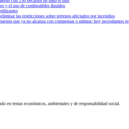
ento con 250 becarios de todo el país
tes y el uso de combustibles líquidos
rtilizantes
iminar las restricciones sobre terrenos afectados por incendios
muestra que ya no alcanza con compensar o mitigar: hoy necesitamos r
ado en temas económicos, ambientales y de responsabilidad social.