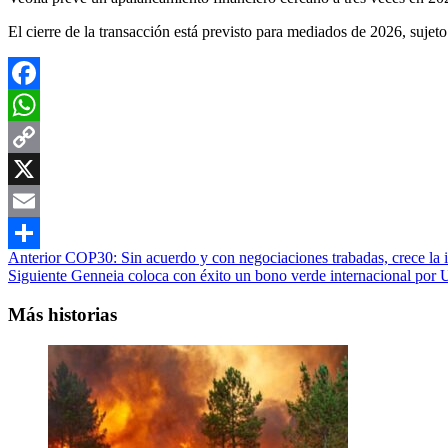
El cierre de la transacción está previsto para mediados de 2026, sujet
Facebook
WhatsApp
Copy
Link
X
Email
Navegación
Anterior
COP30: Sin acuerdo y con negociaciones trabadas, crece la 
Compartir
Siguiente
Genneia coloca con éxito un bono verde internacional por U
de
entradas
Más historias