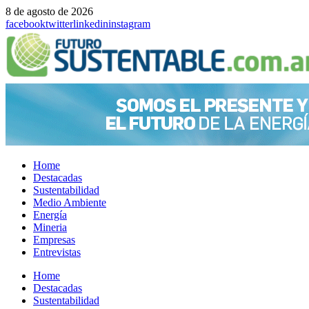
8 de agosto de 2026
facebook
twitter
linkedin
instagram
Home
Destacadas
Sustentabilidad
Medio Ambiente
Energía
Mineria
Empresas
Entrevistas
Menu
Home
Destacadas
Sustentabilidad