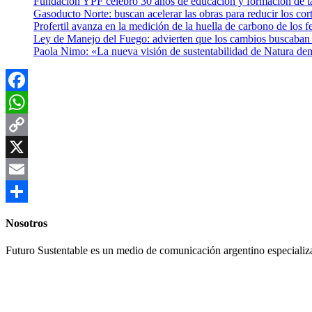
Fundación YPF celebró 30 años de educación y formación de tal
Gasoducto Norte: buscan acelerar las obras para reducir los cor
Profertil avanza en la medición de la huella de carbono de los fe
Ley de Manejo del Fuego: advierten que los cambios buscaban el
Paola Nimo: «La nueva visión de sustentabilidad de Natura de
Facebook
WhatsApp
Copy
Link
X
Email
Compartir
Nosotros
Futuro Sustentable es un medio de comunicación argentino especializ