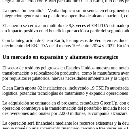
llegó a un acuerdo con Enviri para adquirir Clean Earth, uno de los p
La operación permitirá a Veolia duplicar su presencia en el segmento
integración generará una plataforma operativa de alcance nacional, c
El acuerdo se cerró a un múltiplo de 9,8 veces el EBITDA estimado pa
un impacto positivo en el beneficio por acción a partir del segundo añ
Con la integración de Clean Earth, los ingresos de Veolia en residuo
crecimiento del EBITDA de al menos 10% entre 2024 y 2027. En término
Un mercado en expansión y altamente estratégico
El sector de residuos peligrosos en Estados Unidos muestra una notable
transformación o relocalización productiva, como la manufactura avan
por requisitos regulatorios, nuevas necesidades ambientales y la urgenc
Clean Earth aporta 82 instalaciones, incluyendo 19 TSDFs autorizada
logística, potenciar tecnologías de tratamiento y expandir operaciones
La adquisición se enmarca en el programa estratégico GreenUp, con e
operación contribuye a la transformación del portafolio iniciada hac
desinversiones adicionales por 2.000 millones, la compañía alcanzará 
La operación será financiada mediante los recursos existentes y la de
Veolia prevé un apalancamiento financiero cercano a tres veces en 202