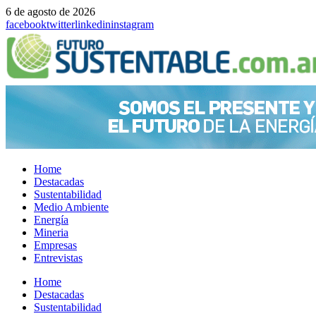
6 de agosto de 2026
facebook
twitter
linkedin
instagram
Home
Destacadas
Sustentabilidad
Medio Ambiente
Energía
Mineria
Empresas
Entrevistas
Menu
Home
Destacadas
Sustentabilidad