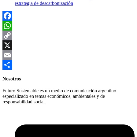
estrategia de descarbonización
Facebook
WhatsApp
Copy
Link
X
Email
Compartir
Nosotros
Futuro Sustentable es un medio de comunicación argentino
especializado en temas económicos, ambientales y de
responsabilidad social.