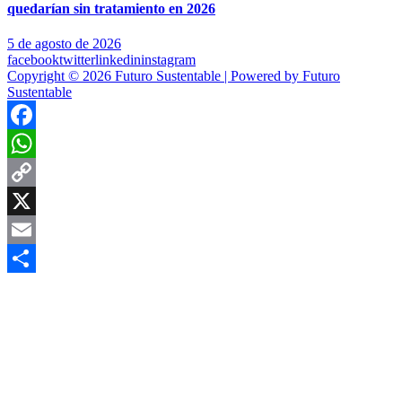
quedarían sin tratamiento en 2026
5 de agosto de 2026
facebook
twitter
linkedin
instagram
Copyright © 2026 Futuro Sustentable | Powered by Futuro
Sustentable
Facebook
WhatsApp
Copy
Link
X
Email
Compartir