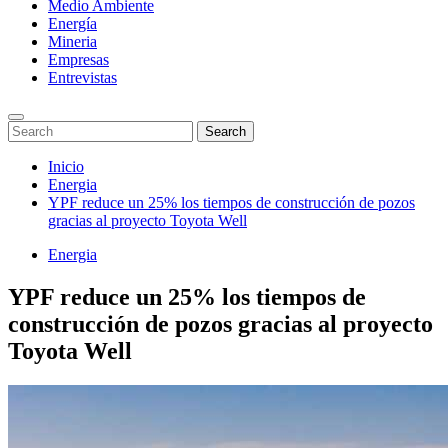
Medio Ambiente
Energía
Mineria
Empresas
Entrevistas
Enter
Search
Search
Keyword
for:
Search
Saltar
Inicio
al
Energia
contenido
YPF reduce un 25% los tiempos de construcción de pozos
gracias al proyecto Toyota Well
Energia
YPF reduce un 25% los tiempos de
construcción de pozos gracias al proyecto
Toyota Well