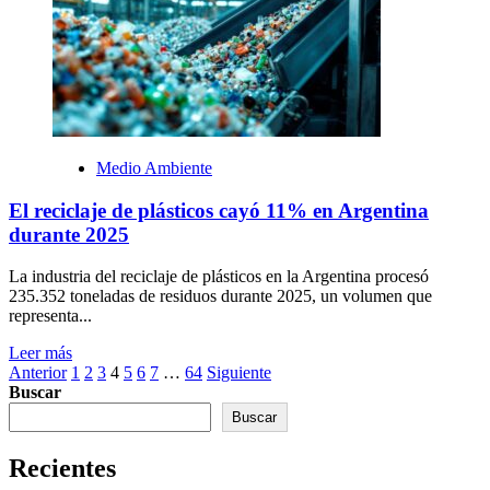
Medio Ambiente
El reciclaje de plásticos cayó 11% en Argentina
durante 2025
La industria del reciclaje de plásticos en la Argentina procesó
235.352 toneladas de residuos durante 2025, un volumen que
representa...
Leer más
Paginación
Anterior
1
2
3
4
5
6
7
…
64
Siguiente
Buscar
de
Buscar
entradas
Recientes