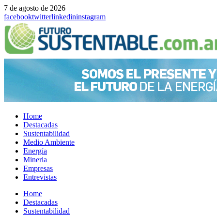
7 de agosto de 2026
facebook
twitter
linkedin
instagram
Home
Destacadas
Sustentabilidad
Medio Ambiente
Energía
Mineria
Empresas
Entrevistas
Menu
Home
Destacadas
Sustentabilidad