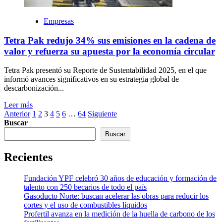
Empresas
Tetra Pak redujo 34% sus emisiones en la cadena de
valor y refuerza su apuesta por la economía circular
Tetra Pak presentó su Reporte de Sustentabilidad 2025, en el que
informó avances significativos en su estrategia global de
descarbonización...
Leer más
Paginación
Anterior
1
2
3
4
5
6
…
64
Siguiente
Buscar
de
Buscar
entradas
Recientes
Fundación YPF celebró 30 años de educación y formación de
talento con 250 becarios de todo el país
Gasoducto Norte: buscan acelerar las obras para reducir los
cortes y el uso de combustibles líquidos
Profertil avanza en la medición de la huella de carbono de los