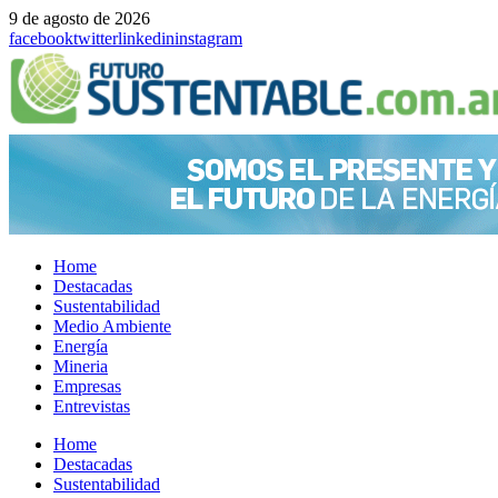
9 de agosto de 2026
facebook
twitter
linkedin
instagram
Home
Destacadas
Sustentabilidad
Medio Ambiente
Energía
Mineria
Empresas
Entrevistas
Menu
Home
Destacadas
Sustentabilidad