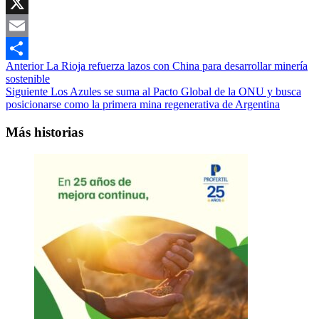
Copy
Link
X
Email
Navegación
Anterior
La Rioja refuerza lazos con China para desarrollar minería
Compartir
sostenible
de
Siguiente
Los Azules se suma al Pacto Global de la ONU y busca
entradas
posicionarse como la primera mina regenerativa de Argentina
Más historias