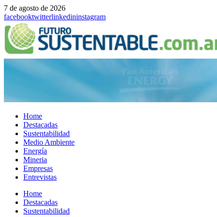
7 de agosto de 2026
facebook
twitter
linkedin
instagram
Home
Destacadas
Sustentabilidad
Medio Ambiente
Energía
Mineria
Empresas
Entrevistas
Menu
Home
Destacadas
Sustentabilidad