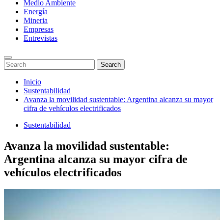
Medio Ambiente
Energía
Mineria
Empresas
Entrevistas
Enter
Search
Search
Keyword
for:
Search
Saltar
Inicio
al
Sustentabilidad
contenido
Avanza la movilidad sustentable: Argentina alcanza su mayor
cifra de vehículos electrificados
Sustentabilidad
Avanza la movilidad sustentable:
Argentina alcanza su mayor cifra de
vehículos electrificados