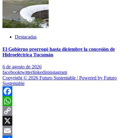
Destacadas
El Gobierno prorrogó hasta diciembre la concesión de
Hidroeléctrica Tucumán
6 de agosto de 2026
facebook
twitter
linkedin
instagram
Copyright © 2026 Futuro Sustentable | Powered by Futuro
Sustentable
Facebook
WhatsApp
Copy
Link
X