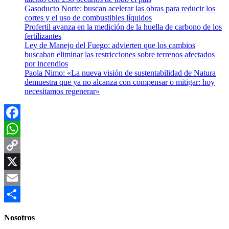
Gasoducto Norte: buscan acelerar las obras para reducir los
cortes y el uso de combustibles líquidos
Profertil avanza en la medición de la huella de carbono de los
fertilizantes
Ley de Manejo del Fuego: advierten que los cambios
buscaban eliminar las restricciones sobre terrenos afectados
por incendios
Paola Nimo: «La nueva visión de sustentabilidad de Natura
demuestra que ya no alcanza con compensar o mitigar: hoy
necesitamos regenerar»
Facebook
WhatsApp
Copy
Link
X
Email
Compartir
Nosotros