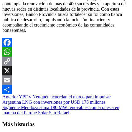
contempla la renovación de más de 400 sucursales y la apertura de
nuevas sedes en distintas localidades de la provincia. Con estas
inversiones, Banco Provincia busca fortalecer su rol como banca
pública de desarrollo, impulsando la inclusión financiera y
acompañando el crecimiento económico de las comunidades
bonaerenses.
Facebook
WhatsApp
Copy
Link
X
Email
Navegación
Anterior
YPF y Neuquén acuerdan el marco para impulsar
Compartir
Argentina LNG con inversiones por USD 175 millones
de
Siguiente
Mendoza suma 180 MW renovables con la puesta en
entradas
marcha del Parque Solar San Rafael
Más historias