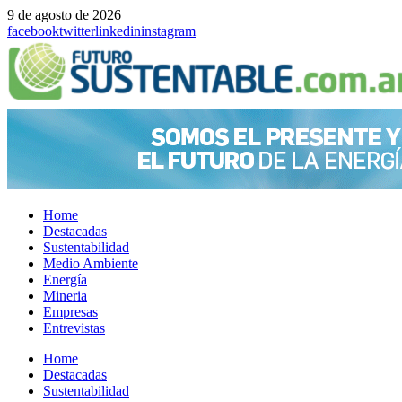
9 de agosto de 2026
facebook
twitter
linkedin
instagram
Home
Destacadas
Sustentabilidad
Medio Ambiente
Energía
Mineria
Empresas
Entrevistas
Menu
Home
Destacadas
Sustentabilidad