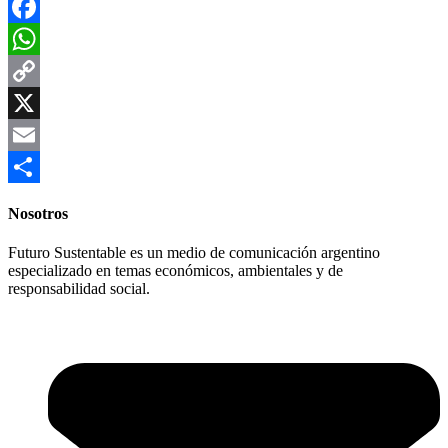
Facebook
WhatsApp
Copy
Link
X
Email
Compartir
Nosotros
Futuro Sustentable es un medio de comunicación argentino
especializado en temas económicos, ambientales y de
responsabilidad social.