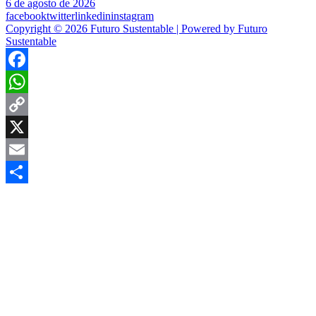
6 de agosto de 2026
facebook
twitter
linkedin
instagram
Copyright © 2026 Futuro Sustentable | Powered by Futuro
Sustentable
Facebook
WhatsApp
Copy
Link
X
Email
Compartir