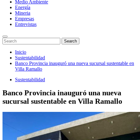
Medio Ambiente
Energía
Mineria
Empresas
Entrevistas
Enter
Search
Search
Keyword
for:
Search
Saltar
Inicio
al
Sustentabilidad
contenido
Banco Provincia inauguró una nueva sucursal sustentable en
Villa Ramallo
Sustentabilidad
Banco Provincia inauguró una nueva
sucursal sustentable en Villa Ramallo