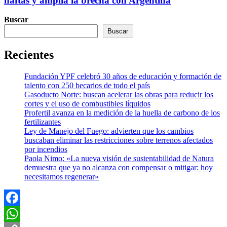
naftas y amplía la brecha con Argentina
Buscar
Buscar
Recientes
Fundación YPF celebró 30 años de educación y formación de
talento con 250 becarios de todo el país
Gasoducto Norte: buscan acelerar las obras para reducir los
cortes y el uso de combustibles líquidos
Profertil avanza en la medición de la huella de carbono de los
fertilizantes
Ley de Manejo del Fuego: advierten que los cambios
buscaban eliminar las restricciones sobre terrenos afectados
por incendios
Paola Nimo: «La nueva visión de sustentabilidad de Natura
demuestra que ya no alcanza con compensar o mitigar: hoy
necesitamos regenerar»
Facebook