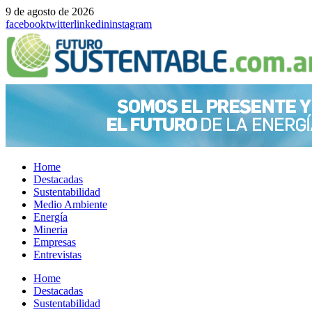
9 de agosto de 2026
facebook
twitter
linkedin
instagram
Home
Destacadas
Sustentabilidad
Medio Ambiente
Energía
Mineria
Empresas
Entrevistas
Menu
Home
Destacadas
Sustentabilidad