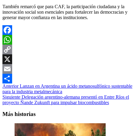
También remarcó que para CAF, la participación ciudadana y la
innovación social son esenciales para fortalecer las democracias y
generar mayor confianza en las instituciones.
Facebook
WhatsApp
Copy
Link
X
Email
Navegación
Anterior
Lanzan en Argentina un ácido metanosulfónico sustentable
Compartir
para la industria metalmecánica
de
Siguiente
Delegación argentino-alemana presentó en Entre Ríos el
entradas
proyecto Ñande Zukunft para impulsar biocombustibles
Más historias