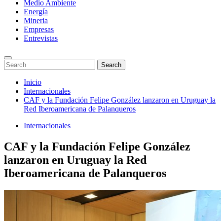
Medio Ambiente
Energía
Mineria
Empresas
Entrevistas
Enter
Search
Search
Keyword
for:
Search
Saltar
Inicio
al
Internacionales
contenido
CAF y la Fundación Felipe González lanzaron en Uruguay la
Red Iberoamericana de Palanqueros
Internacionales
CAF y la Fundación Felipe González
lanzaron en Uruguay la Red
Iberoamericana de Palanqueros