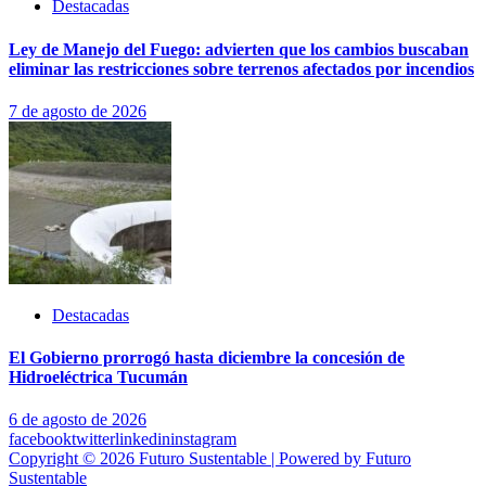
Destacadas
Ley de Manejo del Fuego: advierten que los cambios buscaban
eliminar las restricciones sobre terrenos afectados por incendios
7 de agosto de 2026
Destacadas
El Gobierno prorrogó hasta diciembre la concesión de
Hidroeléctrica Tucumán
6 de agosto de 2026
facebook
twitter
linkedin
instagram
Copyright © 2026 Futuro Sustentable | Powered by Futuro
Sustentable