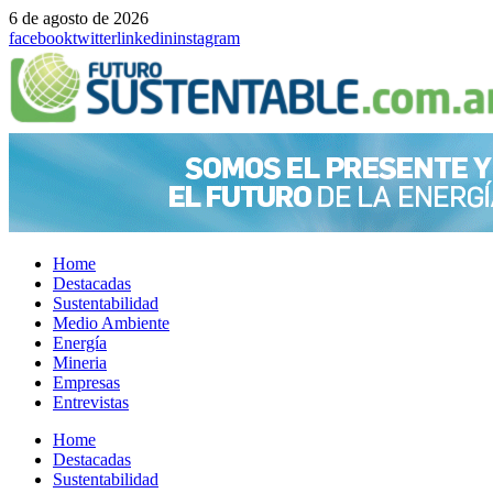
6 de agosto de 2026
facebook
twitter
linkedin
instagram
Home
Destacadas
Sustentabilidad
Medio Ambiente
Energía
Mineria
Empresas
Entrevistas
Menu
Home
Destacadas
Sustentabilidad