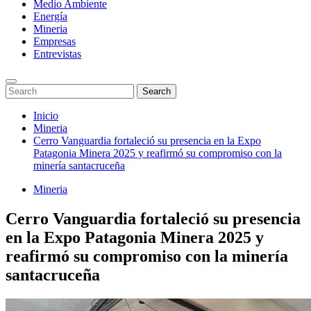
Medio Ambiente
Energía
Mineria
Empresas
Entrevistas
Enter
Search
Search
Keyword
for:
Search
Saltar
Inicio
al
Mineria
contenido
Cerro Vanguardia fortaleció su presencia en la Expo
Patagonia Minera 2025 y reafirmó su compromiso con la
minería santacruceña
Mineria
Cerro Vanguardia fortaleció su presencia
en la Expo Patagonia Minera 2025 y
reafirmó su compromiso con la minería
santacruceña