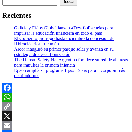
Buscar
Recientes
Galicia y Eidos Global lanzan #DesafíoEscuelas para
impulsar la educación financiera en todo el país
El Gobierno prorrogó hasta diciembre la concesión de
Hidroeléctrica Tucumán
Arcor inauguró su primer parque solar y avanza en su
estrategia de descarbonización
The Human Safety Net Argentina fortalece su red de alianzas
para impulsar la primera infancia
Epson amplía su programa Epson Stars para incorporar más
distribuidores
Facebook
WhatsApp
Copy
Link
X