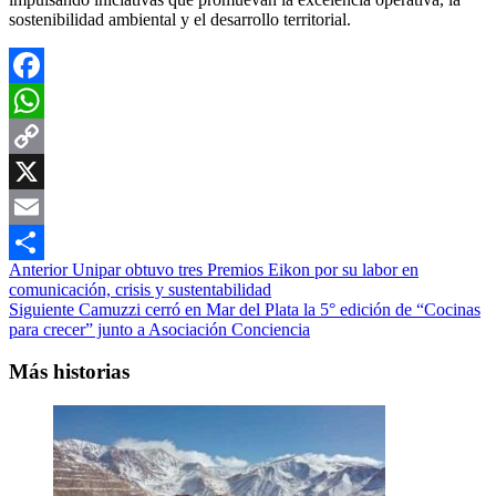
sostenibilidad ambiental y el desarrollo territorial.
Facebook
WhatsApp
Copy
Link
X
Email
Navegación
Anterior
Unipar obtuvo tres Premios Eikon por su labor en
Compartir
comunicación, crisis y sustentabilidad
de
Siguiente
Camuzzi cerró en Mar del Plata la 5° edición de “Cocinas
entradas
para crecer” junto a Asociación Conciencia
Más historias