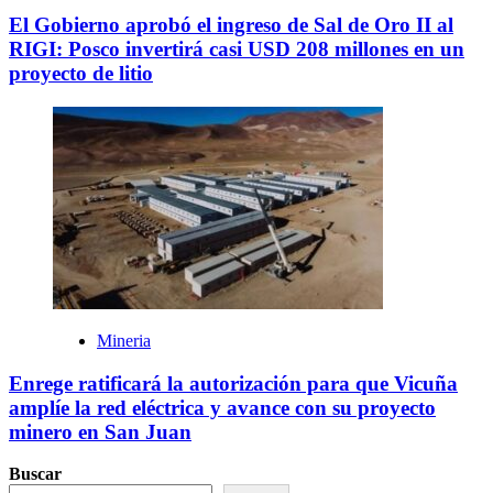
El Gobierno aprobó el ingreso de Sal de Oro II al
RIGI: Posco invertirá casi USD 208 millones en un
proyecto de litio
Mineria
Enrege ratificará la autorización para que Vicuña
amplíe la red eléctrica y avance con su proyecto
minero en San Juan
Buscar