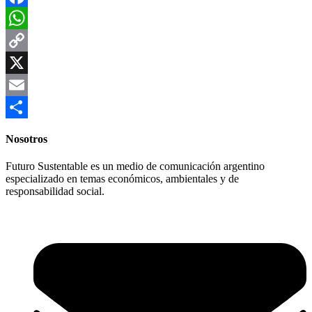
Facebook
WhatsApp
Copy
Link
X
Email
Compartir
Nosotros
Futuro Sustentable es un medio de comunicación argentino
especializado en temas económicos, ambientales y de
responsabilidad social.