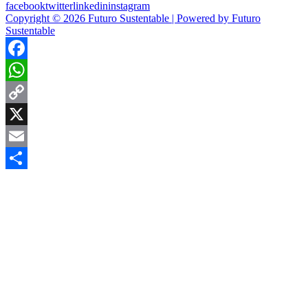
facebook
twitter
linkedin
instagram
Copyright © 2026 Futuro Sustentable | Powered by Futuro
Sustentable
Facebook
WhatsApp
Copy
Link
X
Email
Compartir