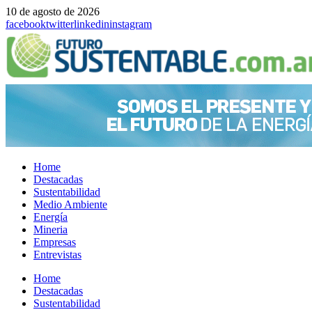
10 de agosto de 2026
facebook
twitter
linkedin
instagram
Home
Destacadas
Sustentabilidad
Medio Ambiente
Energía
Mineria
Empresas
Entrevistas
Menu
Home
Destacadas
Sustentabilidad