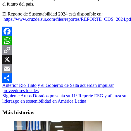
el futuro del país.
El Reporte de Sustentabilidad 2024 está disponible en:
https://www.cruzdelsur.com/files/reportes/REPORTE_CDS_2024.pd
Facebook
WhatsApp
Copy
Link
X
Email
Navegación
Anterior
Rio Tinto y el Gobierno de Salta acuerdan impulsar
Compartir
proveedores locales
de
Siguiente
Arcos Dorados presenta su 11º Reporte ESG y afianza su
entradas
liderazgo en sostenibilidad en América Latina
Más historias