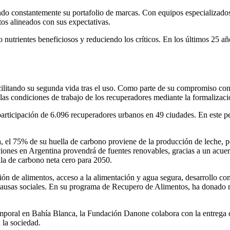
do constantemente su portafolio de marcas. Con equipos especializados
os alineados con sus expectativas.
nutrientes beneficiosos y reduciendo los críticos. En los últimos 25 añ
cilitando su segunda vida tras el uso. Como parte de su compromiso co
as condiciones de trabajo de los recuperadores mediante la formalizació
rticipación de 6.096 recuperadores urbanos en 49 ciudades. En este pe
, el 75% de su huella de carbono proviene de la producción de leche, po
aciones en Argentina provendrá de fuentes renovables, gracias a un ac
la de carbono neta cero para 2050.
n de alimentos, acceso a la alimentación y agua segura, desarrollo com
ausas sociales. En su programa de Recupero de Alimentos, ha donado má
emporal en Bahía Blanca, la Fundación Danone colabora con la entrega 
 la sociedad.