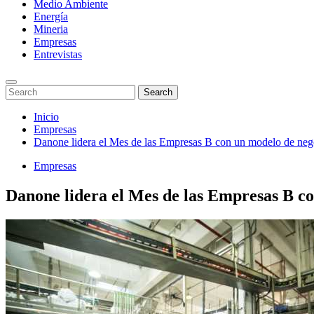
Medio Ambiente
Energía
Mineria
Empresas
Entrevistas
Enter
Search
Search
Keyword
for:
Search
Saltar
Inicio
al
Empresas
contenido
Danone lidera el Mes de las Empresas B con un modelo de nego
Empresas
Danone lidera el Mes de las Empresas B co