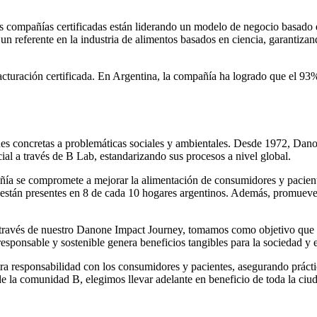
s compañías certificadas están liderando un modelo de negocio basado en
n referente en la industria de alimentos basados en ciencia, garantizan
uración certificada. En Argentina, la compañía ha logrado que el 93% d
iones concretas a problemáticas sociales y ambientales. Desde 1972, Da
al a través de B Lab, estandarizando sus procesos a nivel global.
ñía se compromete a mejorar la alimentación de consumidores y paciente
 están presentes en 8 de cada 10 hogares argentinos. Además, promueve i
ravés de nuestro Danone Impact Journey, tomamos como objetivo que t
responsable y sostenible genera beneficios tangibles para la sociedad y
a responsabilidad con los consumidores y pacientes, asegurando práctica
de la comunidad B, elegimos llevar adelante en beneficio de toda la ciu