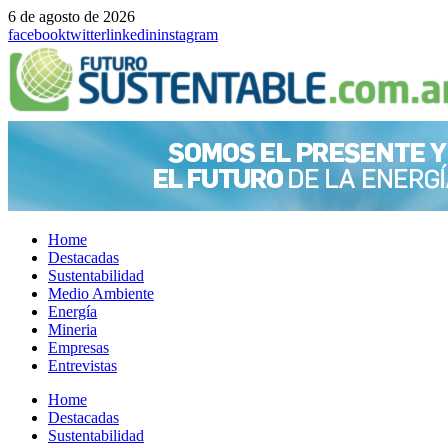
6 de agosto de 2026
facebook
twitter
linkedin
instagram
Home
Destacadas
Sustentabilidad
Medio Ambiente
Energía
Mineria
Empresas
Entrevistas
Menu
Home
Destacadas
Sustentabilidad