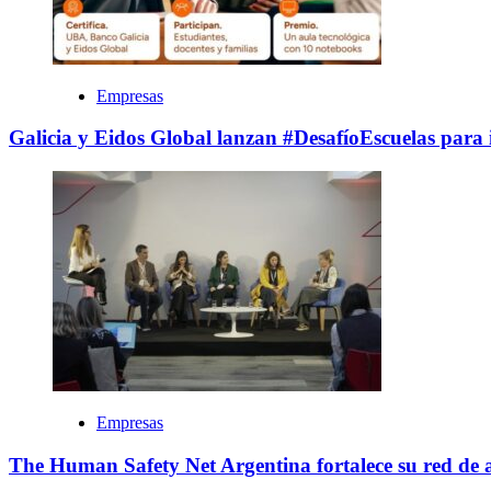
Empresas
Galicia y Eidos Global lanzan #DesafíoEscuelas para i
Empresas
The Human Safety Net Argentina fortalece su red de a