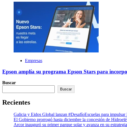
Empresas
Epson amplía su programa Epson Stars para incorpor
Buscar
Buscar
Recientes
Galicia y Eidos Global lanzan #DesafíoEscuelas para impulsar l
El Gobierno prorrogó hasta diciembre la concesión de Hidroel
Arcor inauguró su primer parque solar y avanza en su estrategi