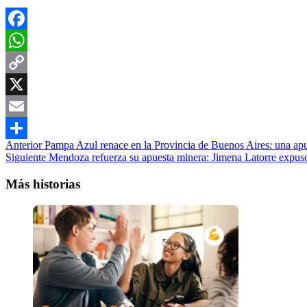
Facebook
WhatsApp
Copy
Link
X
Email
Navegación
Anterior
Pampa Azul renace en la Provincia de Buenos Aires: una apue
Compartir
Siguiente
Mendoza refuerza su apuesta minera: Jimena Latorre expuso 
de
entradas
Más historias