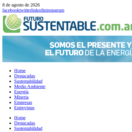
8 de agosto de 2026
facebook
twitter
linkedin
instagram
Home
Destacadas
Sustentabilidad
Medio Ambiente
Energía
Mineria
Empresas
Entrevistas
Menu
Home
Destacadas
Sustentabilidad