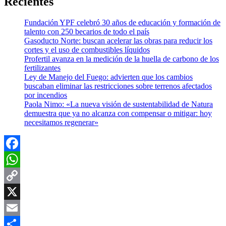
Recientes
Fundación YPF celebró 30 años de educación y formación de
talento con 250 becarios de todo el país
Gasoducto Norte: buscan acelerar las obras para reducir los
cortes y el uso de combustibles líquidos
Profertil avanza en la medición de la huella de carbono de los
fertilizantes
Ley de Manejo del Fuego: advierten que los cambios
buscaban eliminar las restricciones sobre terrenos afectados
por incendios
Paola Nimo: «La nueva visión de sustentabilidad de Natura
demuestra que ya no alcanza con compensar o mitigar: hoy
necesitamos regenerar»
Facebook
WhatsApp
Copy
Link
X
Email