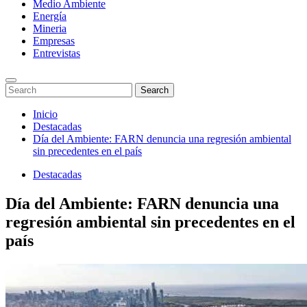
Medio Ambiente
Energía
Mineria
Empresas
Entrevistas
Enter
Search
Search
Keyword
for:
Search
Saltar
Inicio
al
Destacadas
contenido
Día del Ambiente: FARN denuncia una regresión ambiental
sin precedentes en el país
Destacadas
Día del Ambiente: FARN denuncia una
regresión ambiental sin precedentes en el
país