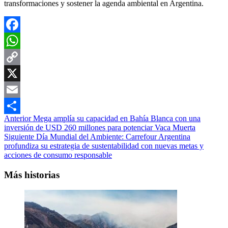
transformaciones y sostener la agenda ambiental en Argentina.
Facebook
WhatsApp
Copy
Link
X
Email
Navegación
Anterior
Mega amplía su capacidad en Bahía Blanca con una
Compartir
inversión de USD 260 millones para potenciar Vaca Muerta
de
Siguiente
Día Mundial del Ambiente: Carrefour Argentina
entradas
profundiza su estrategia de sustentabilidad con nuevas metas y
acciones de consumo responsable
Más historias