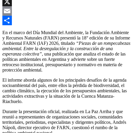
Copy
Link
X
Email
Compartir
En el marco del Día Mundial del Ambiente, la Fundación Ambiente
y Recursos Naturales (FARN) presentó la 18° edición de su Informe
Ambiental FARN (IAF) 2026, titulado
“Piezas de un rompecabezas
ambiental. Entre la desregulación y la construcción de una
esperanza colectiva”
, una publicación que analiza el estado de las
políticas ambientales en Argentina y advierte sobre un fuerte
retroceso institucional, presupuestario y normativo en materia de
protección ambiental.
El informe aborda algunos de los principales desafíos de la agenda
socioambiental del país, entre ellos la pérdida de biodiversidad, el
cambio climático, la ejecución de los presupuestos ambientales, las
actividades extractivas y la situación de la Cuenca Matanza-
Riachuelo.
Durante la presentación oficial, realizada en La Paz Arriba y que
reunió a representantes de organizaciones sociales, comunidades
territoriales, periodistas, especialistas y dirigentes políticos, Andrés
Nápoli, director ejecutivo de FARN, cuestionó el rumbo de la
política ambiental nacional.