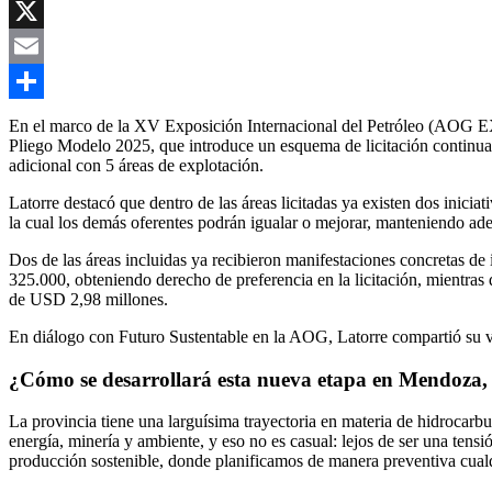
Copy
Link
X
Email
Compartir
En el marco de la XV Exposición Internacional del Petróleo (AOG EX
Pliego Modelo 2025, que introduce un esquema de licitación continua,
adicional con 5 áreas de explotación.
Latorre destacó que dentro de las áreas licitadas ya existen dos iniciat
la cual los demás oferentes podrán igualar o mejorar, manteniendo ade
Dos de las áreas incluidas ya recibieron manifestaciones concretas 
325.000, obteniendo derecho de preferencia en la licitación, mientra
de USD 2,98 millones.
En diálogo con Futuro Sustentable en la AOG, Latorre compartió su vis
¿Cómo se desarrollará esta nueva etapa en Mendoza, c
La provincia tiene una larguísima trayectoria en materia de hidrocarbu
energía, minería y ambiente, y eso no es casual: lejos de ser una ten
producción sostenible, donde planificamos de manera preventiva cual