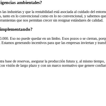
xigencias ambientales?
las industrias y que la rentabilidad está asociada al cuidado del entorn
, tanto en lo convencional como en lo no convencional, y sabemos que 
rramientas que nos permitan crecer sin resignar estándares de calidad.
án implementando?
20.000. Eso no puede quedar en un limbo. Esos pozos o se cierran, porqu
les. Estamos generando incentivos para que las empresas inviertan y tran
ra base de reservas, asegurar la producción futura y, al mismo tiempo,
o con visión de largo plazo y con un marco normativo que genere confia