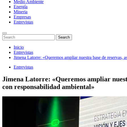
Medio Ambiente
Energía
Mineria
Empresas
Entrevistas
Enter
Search
Search
Keyword
for:
Search
Saltar
Inicio
al
Entrevistas
contenido
Jimena Latorre: «Queremos ampliar nuestra base de reservas, as
Entrevistas
Jimena Latorre: «Queremos ampliar nuestra
con responsabilidad ambiental»