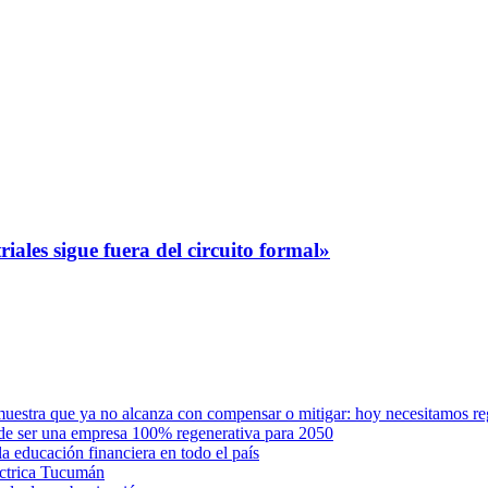
iales sigue fuera del circuito formal»
muestra que ya no alcanza con compensar o mitigar: hoy necesitamos r
 de ser una empresa 100% regenerativa para 2050
a educación financiera en todo el país
éctrica Tucumán