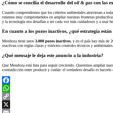
¿Cómo se concilia el desarrollo del
oil & gas
con las e
Cuando comprendemos que los criterios ambientales atraviesan a todas 
estamos muy comprometidos en ampliar nuestras fronteras productivas
y la tecnología nos desafían a ser cada vez más cuidadosos y a usar he
En cuanto a los pozos inactivos, ¿qué estrategia est
Mendoza tiene unos
3.000 pozos inactivos
, y en el país hay más de 
reactivan con reglas claras y estrictos controles técnicos y ambienta
¿Qué mensaje le deja este anuncio a la industria?
Que Mendoza está lista para seguir creciendo. Queremos ampliar nuest
contradicción entre producir y cuidar: el verdadero desafío es hacerl
Facebook
WhatsApp
Copy
Link
X