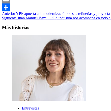
Email
Navegación
Anterior
YPF apuesta a la modernización de sus refinerías y proyecta
Compartir
Siguiente
Juan Manuel Bazaul: “La industria nos acompaña en todo es
de
entradas
Más historias
Entrevistas