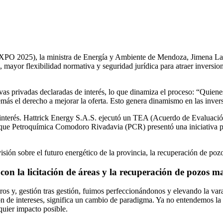
PO 2025), la ministra de Energía y Ambiente de Mendoza, Jimena Latorr
 mayor flexibilidad normativa y seguridad jurídica para atraer inversi
ivas privadas declaradas de interés, lo que dinamiza el proceso: “Quienes
más el derecho a mejorar la oferta. Esto genera dinamismo en las invers
de interés. Hattrick Energy S.A.S. ejecutó un TEA (Acuerdo de Evaluac
s que Petroquímica Comodoro Rivadavia (PCR) presentó una iniciativa pr
ión sobre el futuro energético de la provincia, la recuperación de pozo
on la licitación de áreas y la recuperación de pozos 
ros y, gestión tras gestión, fuimos perfeccionándonos y elevando la var
sión de intereses, significa un cambio de paradigma. Ya no entendemos l
quier impacto posible.