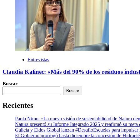
Entrevistas
Claudia Kalinec: «Más del 90% de los residuos industr
Buscar
Buscar
Recientes
Paola Nimo: «La nueva visión de sustentabilidad de Natura de
Natura presentó su Informe Integrado 2025 y reafirmó su meta
Galicia y Eidos Global lanzan #DesafíoEscuelas para impulsar l
El Gobierno prorrogó hasta diciembre la concesión de Hidroel