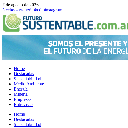
7 de agosto de 2026
facebook
twitter
linkedin
instagram
Home
Destacadas
Sustentabilidad
Medio Ambiente
Energía
Mineria
Empresas
Entrevistas
Menu
Home
Destacadas
Sustentabilidad