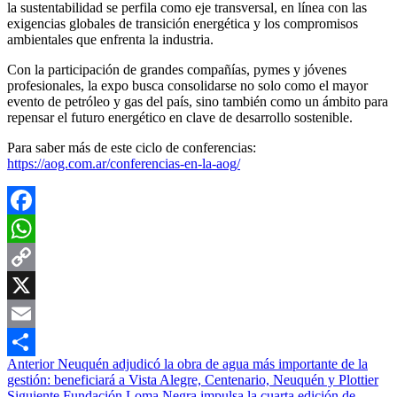
la sustentabilidad se perfila como eje transversal, en línea con las
exigencias globales de transición energética y los compromisos
ambientales que enfrenta la industria.
Con la participación de grandes compañías, pymes y jóvenes
profesionales, la expo busca consolidarse no solo como el mayor
evento de petróleo y gas del país, sino también como un ámbito para
repensar el futuro energético en clave de desarrollo sostenible.
Para saber más de este ciclo de conferencias:
https://aog.com.ar/conferencias-en-la-aog/
Facebook
WhatsApp
Copy
Link
X
Email
Navegación
Anterior
Neuquén adjudicó la obra de agua más importante de la
Compartir
gestión: beneficiará a Vista Alegre, Centenario, Neuquén y Plottier
de
Siguiente
Fundación Loma Negra impulsa la cuarta edición de