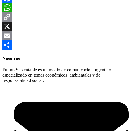
Facebook
WhatsApp
Copy
Link
X
Email
Compartir
Nosotros
Futuro Sustentable es un medio de comunicación argentino
especializado en temas económicos, ambientales y de
responsabilidad social.