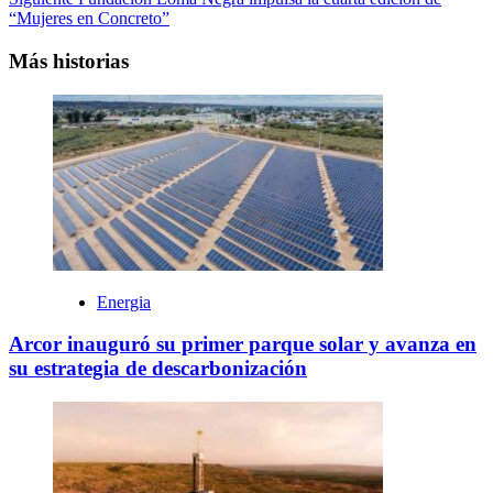
entradas
“Mujeres en Concreto”
Más historias
Energia
Arcor inauguró su primer parque solar y avanza en
su estrategia de descarbonización