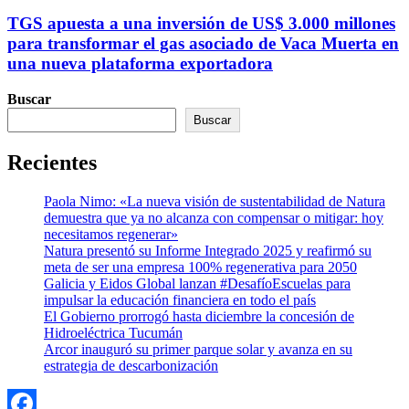
TGS apuesta a una inversión de US$ 3.000 millones
para transformar el gas asociado de Vaca Muerta en
una nueva plataforma exportadora
Buscar
Buscar
Recientes
Paola Nimo: «La nueva visión de sustentabilidad de Natura
demuestra que ya no alcanza con compensar o mitigar: hoy
necesitamos regenerar»
Natura presentó su Informe Integrado 2025 y reafirmó su
meta de ser una empresa 100% regenerativa para 2050
Galicia y Eidos Global lanzan #DesafíoEscuelas para
impulsar la educación financiera en todo el país
El Gobierno prorrogó hasta diciembre la concesión de
Hidroeléctrica Tucumán
Arcor inauguró su primer parque solar y avanza en su
estrategia de descarbonización