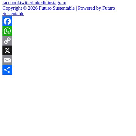
facebook
twitter
linkedin
instagram
Copyright © 2026 Futuro Sustentable | Powered by Futuro
Sustentable
Facebook
WhatsApp
Copy
Link
X
Email
Compartir