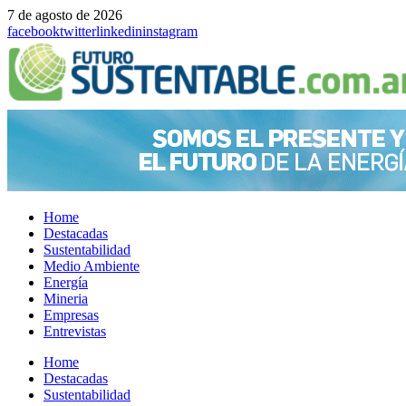
7 de agosto de 2026
facebook
twitter
linkedin
instagram
Home
Destacadas
Sustentabilidad
Medio Ambiente
Energía
Mineria
Empresas
Entrevistas
Menu
Home
Destacadas
Sustentabilidad