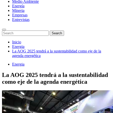
Medio Ambiente
Energía
Mineria
Empresas
Entrevistas
Enter
Search
Search
Keyword
for:
Search
Saltar
Inicio
al
Energia
contenido
La AOG 2025 tendrá a la sustentabilidad como eje de la
agenda energética
Energia
La AOG 2025 tendrá a la sustentabilidad
como eje de la agenda energética