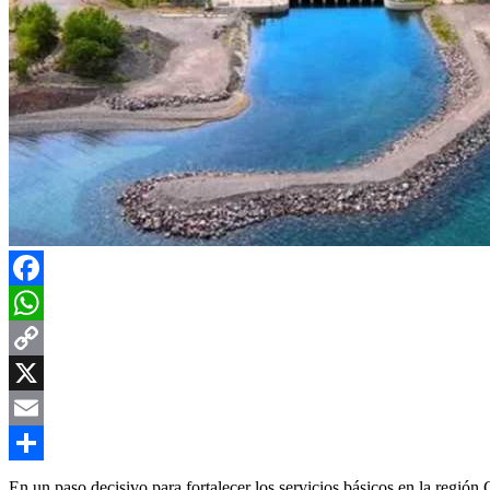
Facebook
WhatsApp
Copy
Link
X
Email
Compartir
En un paso decisivo para fortalecer los servicios básicos en la regi