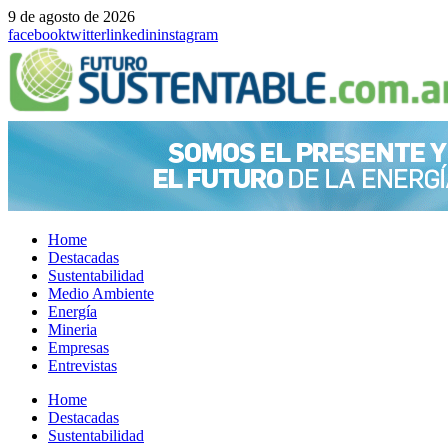
9 de agosto de 2026
facebook
twitter
linkedin
instagram
Home
Destacadas
Sustentabilidad
Medio Ambiente
Energía
Mineria
Empresas
Entrevistas
Menu
Home
Destacadas
Sustentabilidad