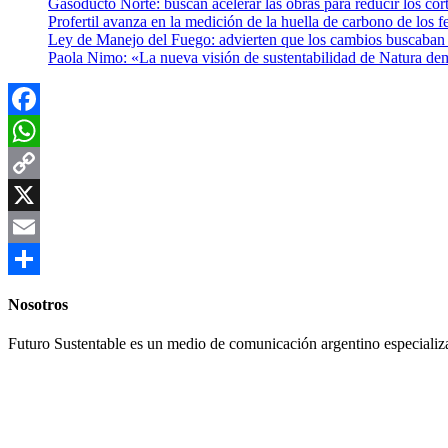
Gasoducto Norte: buscan acelerar las obras para reducir los cor
Profertil avanza en la medición de la huella de carbono de los fe
Ley de Manejo del Fuego: advierten que los cambios buscaban el
Paola Nimo: «La nueva visión de sustentabilidad de Natura de
Facebook
WhatsApp
Copy
Link
X
Email
Compartir
Nosotros
Futuro Sustentable es un medio de comunicación argentino especializ