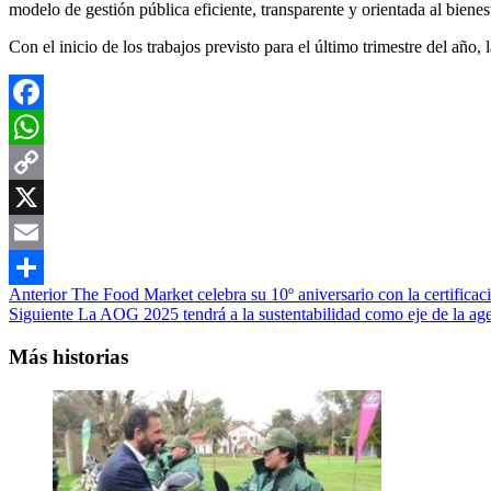
modelo de gestión pública eficiente, transparente y orientada al bienes
Con el inicio de los trabajos previsto para el último trimestre del año
Facebook
WhatsApp
Copy
Link
X
Email
Navegación
Anterior
The Food Market celebra su 10º aniversario con la certific
Compartir
Siguiente
La AOG 2025 tendrá a la sustentabilidad como eje de la ag
de
entradas
Más historias