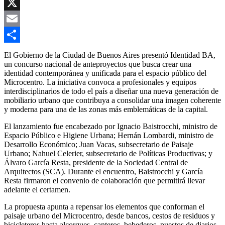
Copy
Link
X
Email
Compartir
El Gobierno de la Ciudad de Buenos Aires presentó Identidad BA,
un concurso nacional de anteproyectos que busca crear una
identidad contemporánea y unificada para el espacio público del
Microcentro. La iniciativa convoca a profesionales y equipos
interdisciplinarios de todo el país a diseñar una nueva generación de
mobiliario urbano que contribuya a consolidar una imagen coherente
y moderna para una de las zonas más emblemáticas de la capital.
El lanzamiento fue encabezado por Ignacio Baistrocchi, ministro de
Espacio Público e Higiene Urbana; Hernán Lombardi, ministro de
Desarrollo Económico; Juan Vacas, subsecretario de Paisaje
Urbano; Nahuel Celerier, subsecretario de Políticas Productivas; y
Álvaro García Resta, presidente de la Sociedad Central de
Arquitectos (SCA). Durante el encuentro, Baistrocchi y García
Resta firmaron el convenio de colaboración que permitirá llevar
adelante el certamen.
La propuesta apunta a repensar los elementos que conforman el
paisaje urbano del Microcentro, desde bancos, cestos de residuos y
bicicleteros hasta alcorques, canteros, bebederos, puestos de diarios