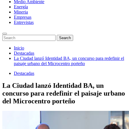
Medio Ambiente
Energía
Mineria
Empresas
Entrevistas
Enter
Search
Search
Keyword
for:
Search
Saltar
Inicio
al
Destacadas
contenido
La Ciudad lanzó Identidad BA, un concurso para redefinir el
paisaje urbano del Microcentro porteño
Destacadas
La Ciudad lanzó Identidad BA, un
concurso para redefinir el paisaje urbano
del Microcentro porteño