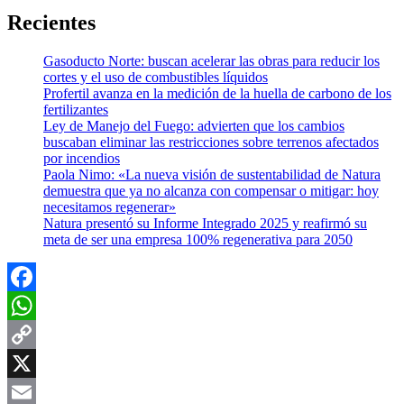
Recientes
Gasoducto Norte: buscan acelerar las obras para reducir los
cortes y el uso de combustibles líquidos
Profertil avanza en la medición de la huella de carbono de los
fertilizantes
Ley de Manejo del Fuego: advierten que los cambios
buscaban eliminar las restricciones sobre terrenos afectados
por incendios
Paola Nimo: «La nueva visión de sustentabilidad de Natura
demuestra que ya no alcanza con compensar o mitigar: hoy
necesitamos regenerar»
Natura presentó su Informe Integrado 2025 y reafirmó su
meta de ser una empresa 100% regenerativa para 2050
Facebook
WhatsApp
Copy
Link
X