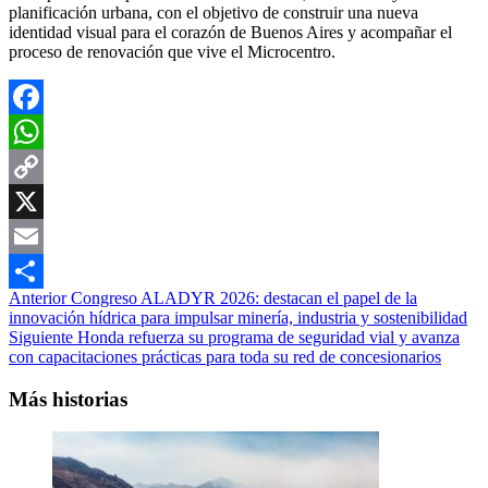
planificación urbana, con el objetivo de construir una nueva
identidad visual para el corazón de Buenos Aires y acompañar el
proceso de renovación que vive el Microcentro.
Facebook
WhatsApp
Copy
Link
X
Email
Navegación
Anterior
Congreso ALADYR 2026: destacan el papel de la
Compartir
innovación hídrica para impulsar minería, industria y sostenibilidad
de
Siguiente
Honda refuerza su programa de seguridad vial y avanza
entradas
con capacitaciones prácticas para toda su red de concesionarios
Más historias