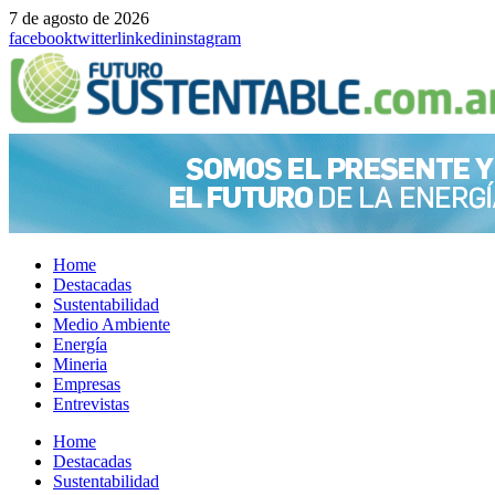
7 de agosto de 2026
facebook
twitter
linkedin
instagram
Home
Destacadas
Sustentabilidad
Medio Ambiente
Energía
Mineria
Empresas
Entrevistas
Menu
Home
Destacadas
Sustentabilidad