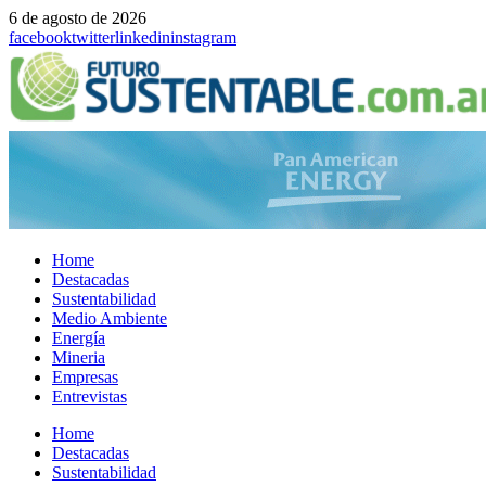
6 de agosto de 2026
facebook
twitter
linkedin
instagram
Home
Destacadas
Sustentabilidad
Medio Ambiente
Energía
Mineria
Empresas
Entrevistas
Menu
Home
Destacadas
Sustentabilidad