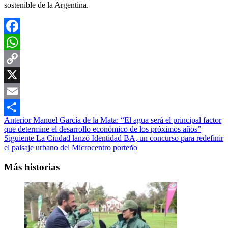
sostenible de la Argentina.
Facebook
WhatsApp
Copy
Link
X
Email
Navegación
Anterior
Manuel García de la Mata: “El agua será el principal factor
Compartir
que determine el desarrollo económico de los próximos años”
de
Siguiente
La Ciudad lanzó Identidad BA, un concurso para redefinir
entradas
el paisaje urbano del Microcentro porteño
Más historias