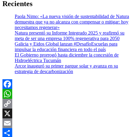
Recientes
Paola Nimo: «La nueva visión de sustentabilidad de Natura
demuestra que ya no alcanza con compensar o mitigar: hoy
necesitamos regenerar»
Natura presentó su Informe Integrado 2025 y reafirmó su
meta de ser una empresa 100% regenerativa para 2050
Galicia y Eidos Global lanzan #DesafíoEscuelas para
impulsar la educación financiera en todo el país
El Gobierno prorrogó hasta diciembre la concesión de
Hidroeléctrica Tucumán
Arcor inauguró su primer parque solar y avanza en su
estrategia de descarbonización
Facebook
WhatsApp
Copy
Link
X
Email