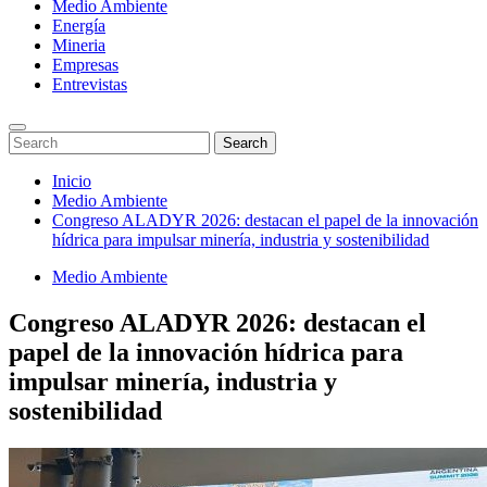
Medio Ambiente
Energía
Mineria
Empresas
Entrevistas
Enter
Search
Search
Keyword
for:
Search
Saltar
Inicio
al
Medio Ambiente
contenido
Congreso ALADYR 2026: destacan el papel de la innovación
hídrica para impulsar minería, industria y sostenibilidad
Medio Ambiente
Congreso ALADYR 2026: destacan el
papel de la innovación hídrica para
impulsar minería, industria y
sostenibilidad