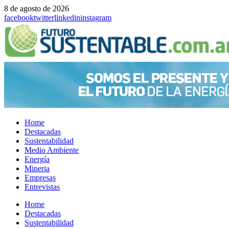
8 de agosto de 2026
facebook
twitter
linkedin
instagram
Home
Destacadas
Sustentabilidad
Medio Ambiente
Energía
Mineria
Empresas
Entrevistas
Menu
Home
Destacadas
Sustentabilidad