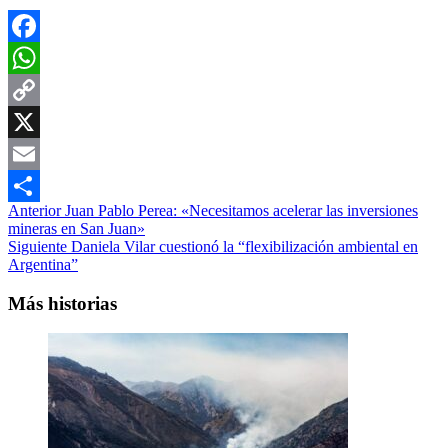
Facebook
WhatsApp
Copy
Link
X
Email
Navegación
Anterior
Juan Pablo Perea: «Necesitamos acelerar las inversiones
Compartir
mineras en San Juan»
de
Siguiente
Daniela Vilar cuestionó la “flexibilización ambiental en
entradas
Argentina”
Más historias