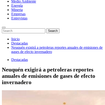
Medio Ambiente
Energía
Mineria
Empresas
Entrevistas
Enter
Search
Search
Keyword
for:
Search
Saltar
Inicio
al
Destacadas
contenido
Neuquén exigirá a petroleras reportes anuales de emisiones de
gases de efecto invernadero
Destacadas
Neuquén exigirá a petroleras reportes
anuales de emisiones de gases de efecto
invernadero