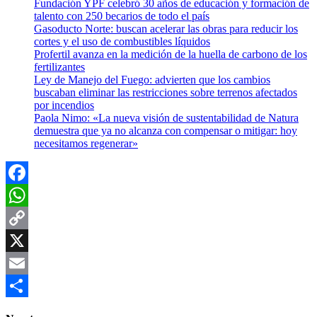
Fundación YPF celebró 30 años de educación y formación de
talento con 250 becarios de todo el país
Gasoducto Norte: buscan acelerar las obras para reducir los
cortes y el uso de combustibles líquidos
Profertil avanza en la medición de la huella de carbono de los
fertilizantes
Ley de Manejo del Fuego: advierten que los cambios
buscaban eliminar las restricciones sobre terrenos afectados
por incendios
Paola Nimo: «La nueva visión de sustentabilidad de Natura
demuestra que ya no alcanza con compensar o mitigar: hoy
necesitamos regenerar»
Facebook
WhatsApp
Copy
Link
X
Email
Compartir