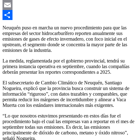
Link
X
Email
Compartir
Neuquén
puso en marcha un nuevo procedimiento para que las
empresas del sector hidrocarburífero reporten anualmente sus
emisiones de gases de efecto invernadero, con foco inicial en el
upstream, el segmento donde se concentra la mayor parte de las
emisiones de la industria.
La medida, reglamentada por el gobierno provincial, tendrá su
primera instancia operativa en septiembre, cuando las compañías
deberán presentar los reportes correspondientes a 2025.
El subsecretario de Cambio Climático de Neuquén,
Santiago
Nogueira
, explicó que la provincia busca construir un sistema de
información “riguroso”, con datos trazables y comparables, que
permita reducir los márgenes de incertidumbre y alinear a
Vaca
Muerta
con los estándares internacionales más exigentes.
“Lo que nosotros estuvimos presentando en estos días fue el
procedimiento bajo el cual las empresas van a reportar en el mes de
septiembre todas sus emisiones. Es decir, las emisiones
principalmente de dióxido de carbono, metano y óxido nitroso”,
señaló Nogueira.