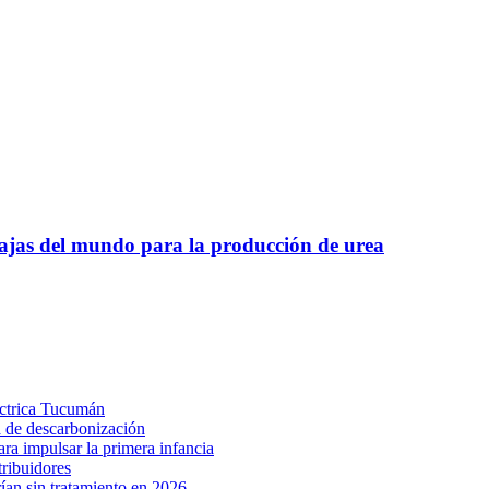
 bajas del mundo para la producción de urea
éctrica Tucumán
a de descarbonización
ra impulsar la primera infancia
ribuidores
ían sin tratamiento en 2026