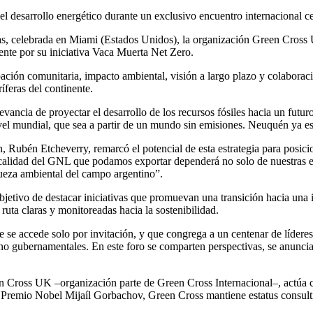
el desarrollo energético durante un exclusivo encuentro internacional 
, celebrada en Miami (Estados Unidos), la organización Green Cross 
nte por su iniciativa Vaca Muerta Net Zero.
ipación comunitaria, impacto ambiental, visión a largo plazo y colabora
íferas del continente.
evancia de proyectar el desarrollo de los recursos fósiles hacia un fut
vel mundial, que sea a partir de un mundo sin emisiones. Neuquén ya es
ón, Rubén Etcheverry, remarcó el potencial de esta estrategia para posi
calidad del GNL que podamos exportar dependerá no solo de nuestras e
iqueza ambiental del campo argentino”.
objetivo de destacar iniciativas que promuevan una transición hacia una 
ruta claras y monitoreadas hacia la sostenibilidad.
e accede solo por invitación, y que congrega a un centenar de líderes de
no gubernamentales. En este foro se comparten perspectivas, se anunci
en Cross UK –organización parte de Green Cross Internacional–, actúa c
l Premio Nobel Mijaíl Gorbachov, Green Cross mantiene estatus consul