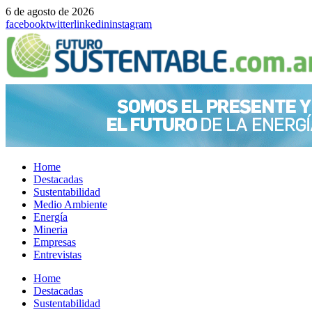
6 de agosto de 2026
facebook
twitter
linkedin
instagram
Home
Destacadas
Sustentabilidad
Medio Ambiente
Energía
Mineria
Empresas
Entrevistas
Menu
Home
Destacadas
Sustentabilidad