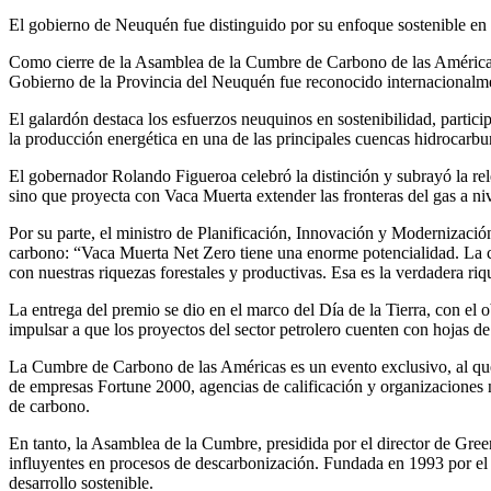
Compartir
El gobierno de Neuquén fue distinguido por su enfoque sostenible en 
Como cierre de la Asamblea de la Cumbre de Carbono de las Américas
Gobierno de la Provincia del Neuquén fue reconocido internacionalme
El galardón destaca los esfuerzos neuquinos en sostenibilidad, partic
la producción energética en una de las principales cuencas hidrocarbur
El gobernador Rolando Figueroa celebró la distinción y subrayó la rel
sino que proyecta con Vaca Muerta extender las fronteras del gas a ni
Por su parte, el ministro de Planificación, Innovación y Modernizaci
carbono: “Vaca Muerta Net Zero tiene una enorme potencialidad. La 
con nuestras riquezas forestales y productivas. Esa es la verdadera r
La entrega del premio se dio en el marco del Día de la Tierra, con el 
impulsar a que los proyectos del sector petrolero cuenten con hojas de 
La Cumbre de Carbono de las Américas es un evento exclusivo, al que s
de empresas Fortune 2000, agencias de calificación y organizaciones 
de carbono.
En tanto, la Asamblea de la Cumbre, presidida por el director de Gre
influyentes en procesos de descarbonización. Fundada en 1993 por e
desarrollo sostenible.