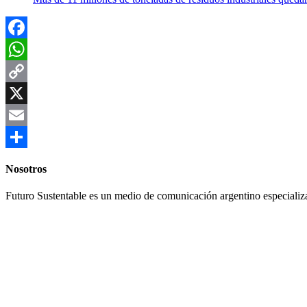
Facebook
WhatsApp
Copy
Link
X
Email
Compartir
Nosotros
Futuro Sustentable es un medio de comunicación argentino especializ