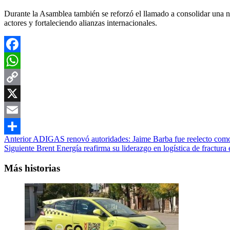
Durante la Asamblea también se reforzó el llamado a consolidar una 
actores y fortaleciendo alianzas internacionales.
Facebook
WhatsApp
Copy
Link
X
Email
Navegación
Anterior
ADIGAS renovó autoridades: Jaime Barba fue reelecto como
Compartir
Siguiente
Brent Energía reafirma su liderazgo en logística de fractur
de
entradas
Más historias