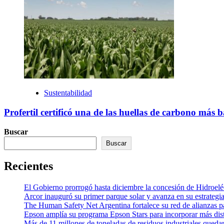
Sustentabilidad
Profertil certificó una de las huellas de carbono más
Buscar
Buscar
Recientes
El Gobierno prorrogó hasta diciembre la concesión de Hidroel
Arcor inauguró su primer parque solar y avanza en su estrategi
The Human Safety Net Argentina fortalece su red de alianzas pa
Epson amplía su programa Epson Stars para incorporar más dist
Más de 11 millones de toneladas de residuos industriales quedar