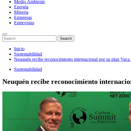
Medio Ambiente
Energía
Mineria
Empresas
Entrevistas
Enter
Search
Search
Keyword
for:
Search
Saltar
Inicio
al
Sustentabilidad
contenido
Neuquén recibe reconocimiento internacional por su plan Vac
Sustentabilidad
Neuquén recibe reconocimiento internacio